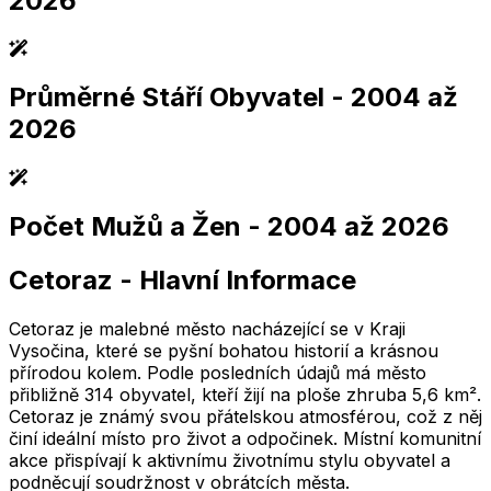
2026
Průměrné Stáří Obyvatel
- 2004 až
2,005
2,010
2,015
2,020
2,025
2,005
2,010
2,015
2,020
2,025
2026
Počet Mužů a Žen
- 2004 až 2026
2,005
2,010
2,015
2,020
2,025
2,005
2,010
2,015
2,020
2,025
Cetoraz
-
Hlavní Informace
2,005
2,010
2,015
2,020
2,025
2,005
2,010
2,015
2,020
2,025
Cetoraz je malebné město nacházející se v Kraji
Vysočina, které se pyšní bohatou historií a krásnou
přírodou kolem. Podle posledních údajů má město
přibližně 314 obyvatel, kteří žijí na ploše zhruba 5,6 km².
Cetoraz je známý svou přátelskou atmosférou, což z něj
činí ideální místo pro život a odpočinek. Místní komunitní
akce přispívají k aktivnímu životnímu stylu obyvatel a
podněcují soudržnost v obrátcích města.