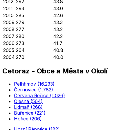
2012
292
43.8
2011
293
43.0
2010
285
42.6
2009
279
43.3
2008
277
43.2
2007
280
42.2
2006
273
41.7
2005
264
40.8
2004
270
40.0
Cetoraz
-
Obce a Města v Okolí
Pelhřimov
(
16.233
)
Černovice
(
1.782
)
Červená Řečice
(
1.026
)
Olešná
(
564
)
Lidmaň
(
268
)
Buřenice
(
221
)
Hořice
(
206
)
Horní Rápotice
(
182
)