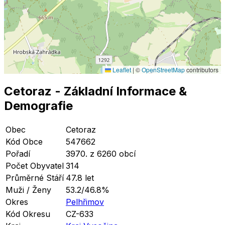
Leaflet
|
©
OpenStreetMap
contributors
Cetoraz
- Základní Informace
&
Demografie
Obec
Cetoraz
Kód Obce
547662
Pořadí
3970. z 6260 obcí
Počet Obyvatel
314
Průměrné Stáří
47.8 let
Muži / Ženy
53.2/46.8%
Okres
Pelhřimov
Kód Okresu
CZ-633