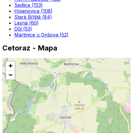
Sedlice
(
153
)
Hojanovice
(
108
)
Staré Bříště
(
84
)
Lesná
(
60
)
Důl
(
53
)
Martinice u Onšova
(
52
)
Cetoraz
- Mapa
+
−