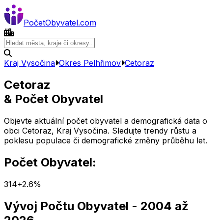
Počet
Obyvatel
.com
Kraj Vysočina
Okres
Pelhřimov
Cetoraz
Cetoraz
& Počet Obyvatel
Objevte aktuální počet obyvatel a demografická data o
obci
Cetoraz
,
Kraj Vysočina
. Sledujte trendy růstu a
poklesu populace či demografické změny průběhu let.
Počet Obyvatel:
314
+
2.6
%
Vývoj Počtu Obyvatel
- 2004 až