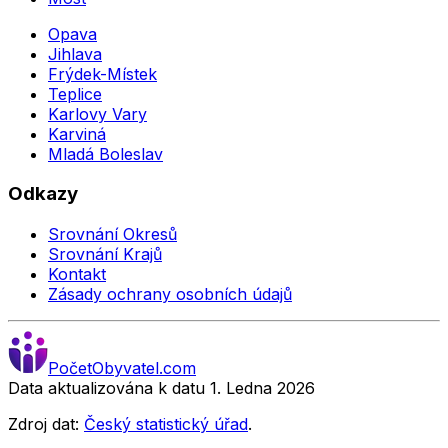
Opava
Jihlava
Frýdek-Místek
Teplice
Karlovy Vary
Karviná
Mladá Boleslav
Odkazy
Srovnání Okresů
Srovnání Krajů
Kontakt
Zásady ochrany osobních údajů
Počet
Obyvatel
.com
Data aktualizována k datu 1. Ledna
2026
Zdroj dat:
Český statistický úřad
.