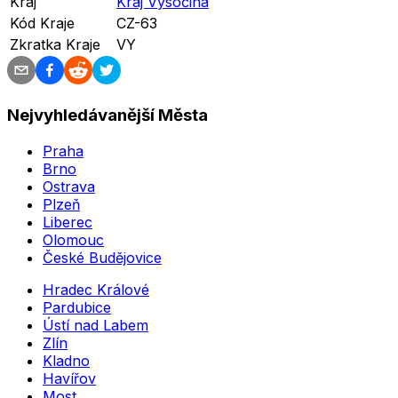
Kraj
Kraj Vysočina
Kód Kraje
CZ-63
Zkratka Kraje
VY
Nejvyhledávanější Města
Praha
Brno
Ostrava
Plzeň
Liberec
Olomouc
České Budějovice
Hradec Králové
Pardubice
Ústí nad Labem
Zlín
Kladno
Havířov
Most