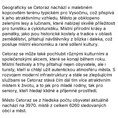
Geograficky se Cetoraz nachází v malebném
kopcovitém terénu typickém pro Vysočinu, což přispívá
k jeho atraktivnímu vzhledu. Město je obklopeno
zelenými lesy a lučinami, které nabízejí skvělé příležitosti
pro turistiku a cykloturistiku. Místní přírodní krásy a
památky, jako jsou historické kostely a tradice v oblasti
zemědělství, přitahují návštěvníky z blízka i daleka, což
posiluje místní ekonomiku a rané sdílení kultury.
Cetoraz se může také pochlubit různými kulturními a
společenskými akcemi, které se konají během roku.
Místní festivaly a trhy přitahují nejen obyvatele, ale i
turisty, kteří si chtějí užít autentickou atmosféru města. S
rozvojem moderní infrastruktury a stále se zlepšujícími
službami se Cetoraz stává čím dál tím více atraktivním
místem k životu, a to jak pro mladé rodiny, tak pro
seniory, kteří hledají klidné a příjemné prostředí.
Město
Cetoraz
se z hlediska počtu obyvatel aktuálně
nachází na
3970
. místě z celkem
6260
sledovaných
obcí a měst.