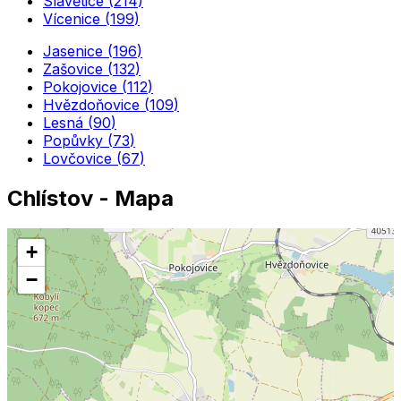
Slavětice
(
214
)
Vícenice
(
199
)
Jasenice
(
196
)
Zašovice
(
132
)
Pokojovice
(
112
)
Hvězdoňovice
(
109
)
Lesná
(
90
)
Popůvky
(
73
)
Lovčovice
(
67
)
Chlístov
- Mapa
+
−