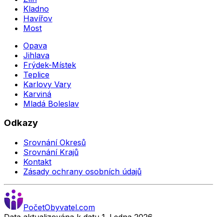
Kladno
Havířov
Most
Opava
Jihlava
Frýdek-Místek
Teplice
Karlovy Vary
Karviná
Mladá Boleslav
Odkazy
Srovnání Okresů
Srovnání Krajů
Kontakt
Zásady ochrany osobních údajů
Počet
Obyvatel
.com