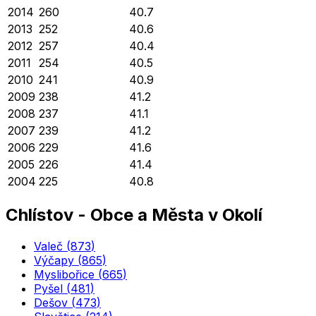
2014
260
40.7
2013
252
40.6
2012
257
40.4
2011
254
40.5
2010
241
40.9
2009
238
41.2
2008
237
41.1
2007
239
41.2
2006
229
41.6
2005
226
41.4
2004
225
40.8
Chlístov
-
Obce a Města v Okolí
Valeč
(
873
)
Výčapy
(
865
)
Myslibořice
(
665
)
Pyšel
(
481
)
Dešov
(
473
)