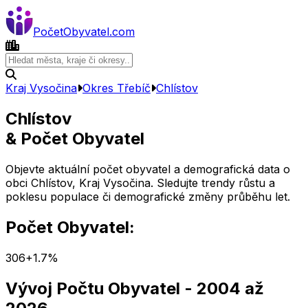
Počet
Obyvatel
.com
Kraj Vysočina
Okres
Třebíč
Chlístov
Chlístov
& Počet Obyvatel
Objevte aktuální počet obyvatel a demografická data o
obci
Chlístov
,
Kraj Vysočina
. Sledujte trendy růstu a
poklesu populace či demografické změny průběhu let.
Počet Obyvatel:
306
+
1.7
%
Vývoj Počtu Obyvatel
- 2004 až