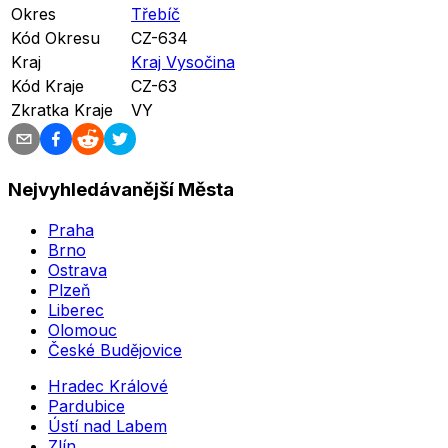
Okres
Třebíč
Kód Okresu
CZ-634
Kraj
Kraj Vysočina
Kód Kraje
CZ-63
Zkratka Kraje
VY
Nejvyhledávanější Města
Praha
Brno
Ostrava
Plzeň
Liberec
Olomouc
České Budějovice
Hradec Králové
Pardubice
Ústí nad Labem
Zlín