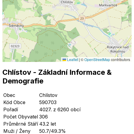
Leaflet
|
©
OpenStreetMap
contributors
Chlístov
- Základní Informace
&
Demografie
Obec
Chlístov
Kód Obce
590703
Pořadí
4027. z 6260 obcí
Počet Obyvatel
306
Průměrné Stáří
43.2 let
Muži / Ženy
50.7/49.3%