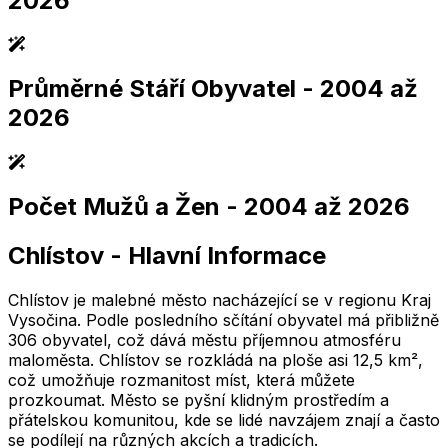
2026
Průměrné Stáří Obyvatel
- 2004 až
2,005
2,010
2,015
2,020
2,025
2,005
2,010
2,015
2,020
2,025
2026
Počet Mužů a Žen
- 2004 až 2026
2,005
2,010
2,015
2,020
2,025
2,005
2,010
2,015
2,020
2,025
Chlístov
-
Hlavní Informace
2,005
2,010
2,015
2,020
2,025
2,005
2,010
2,015
2,020
2,025
Chlístov je malebné město nacházející se v regionu Kraj
Vysočina. Podle posledního sčítání obyvatel má přibližně
306 obyvatel, což dává městu příjemnou atmosféru
maloměsta. Chlístov se rozkládá na ploše asi 12,5 km²,
což umožňuje rozmanitost míst, která můžete
prozkoumat. Město se pyšní klidným prostředím a
přátelskou komunitou, kde se lidé navzájem znají a často
se podílejí na různých akcích a tradicích.