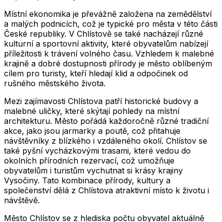
Místní ekonomika je převážně založena na zemědělství
a malých podnicích, což je typické pro města v této části
České republiky. V Chlístově se také nacházejí různé
kulturní a sportovní aktivity, které obyvatelům nabízejí
příležitosti k trávení volného času. Vzhledem k malebné
krajině a dobré dostupnosti přírody je město oblíbeným
cílem pro turisty, kteří hledají klid a odpočinek od
rušného městského života.
Mezi zajímavosti Chlístova patří historické budovy a
malebné uličky, které skýtají pohledy na místní
architekturu. Město pořádá každoročně různé tradiční
akce, jako jsou jarmarky a poutě, což přitahuje
návštěvníky z blízkého i vzdáleného okolí. Chlístov se
také pyšní vycházkovými trasami, které vedou do
okolních přírodních rezervací, což umožňuje
obyvatelům i turistům vychutnat si krásy krajiny
Vysočiny. Tato kombinace přírody, kultury a
společenství dělá z Chlístova atraktivní místo k životu i
návštěvě.
Město
Chlístov
se z hlediska počtu obyvatel aktuálně