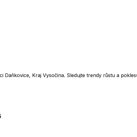
bci
Daňkovice
,
Kraj Vysočina
. Sledujte trendy růstu a pokl
6