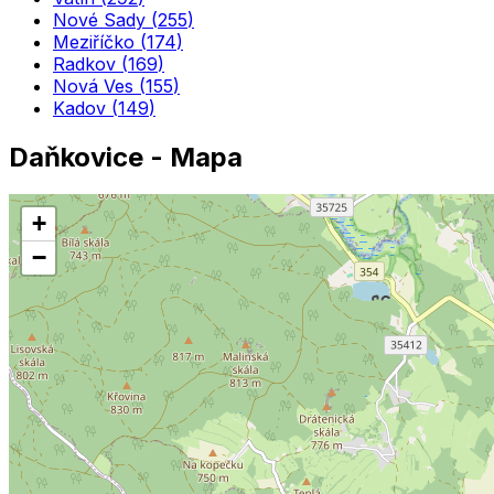
Nové Sady
(
255
)
Meziříčko
(
174
)
Radkov
(
169
)
Nová Ves
(
155
)
Kadov
(
149
)
Daňkovice
- Mapa
+
−