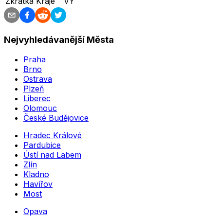
Zkratka Kraje
VY
Nejvyhledávanější Města
Praha
Brno
Ostrava
Plzeň
Liberec
Olomouc
České Budějovice
Hradec Králové
Pardubice
Ústí nad Labem
Zlín
Kladno
Havířov
Most
Opava