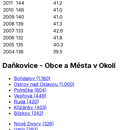
2011
144
41.2
2010
148
41.0
2009
140
41.0
2008
139
41.3
2007
133
42.6
2006
132
41.8
2005
135
40.3
2004
136
39.5
Daňkovice
-
Obce a Města v Okolí
Bohdalov
(
1.180
)
Ostrov nad Oslavou
(
1.000
)
Polnička
(
804
)
Vepřová
(
449
)
Ruda
(
420
)
Křižánky
(
403
)
Blízkov
(
342
)
Nové Dvory
(
326
)
Vatín
(
292
)