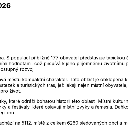
026
2,012
2,013
2,014
2,015
2,016
2,017
2,018
1
2,012
2,013
2,014
2,015
2,016
2,017
2,018
2,012
2,013
2,014
2,015
2,016
2,017
2,018
1
2,012
2,013
2,014
2,015
2,016
2,017
2,018
2,012
2,013
2,014
2,015
2,016
2,017
2,018
1
2,012
2,013
2,014
2,015
2,016
2,017
2,018
ina. S populací přibližně 177 obyvatel představuje typicko
ími hodnotami, což přispívá k jeho příjemnému životnímu p
 postupný rozvoj.
vá městu kompaktní charakter. Tato oblast je obklopena krá
stezek a turistických tras, jež lákají nejen místní obyvatel
pro život.
, které odráží bohatou historii této oblasti. Místní kulturní
rky a festivaly, které oslavují místní zvyky a řemesla. Da
regionu.
nachází na
5112
. místě z celkem
6260
sledovaných obcí a mě