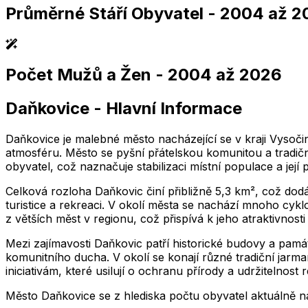
Průměrné Stáří Obyvatel
- 2004 až 2
,004
2,005
2,006
2,007
2,008
2,009
2,010
2,011
2,004
2,005
2,006
2,007
2,008
2,009
2,010
2,01
Počet Mužů a Žen
- 2004 až 2026
,004
2,005
2,006
2,007
2,008
2,009
2,010
2,011
2,004
2,005
2,006
2,007
2,008
2,009
2,010
2,01
Daňkovice
-
Hlavní Informace
,004
2,005
2,006
2,007
2,008
2,009
2,010
2,011
2,004
2,005
2,006
2,007
2,008
2,009
2,010
2,01
Daňkovice je malebné město nacházející se v kraji Vysoč
atmosféru. Město se pyšní přátelskou komunitou a tradičn
obyvatel, což naznačuje stabilizaci místní populace a její
Celková rozloha Daňkovic činí přibližně 5,3 km², což dodá
turistice a rekreaci. V okolí města se nachází mnoho cyklo
z větších měst v regionu, což přispívá k jeho atraktivnosti 
Mezi zajímavosti Daňkovic patří historické budovy a památky
komunitního ducha. V okolí se konají různé tradiční jarma
iniciativám, které usilují o ochranu přírody a udržitelnost 
Město
Daňkovice
se z hlediska počtu obyvatel aktuálně 