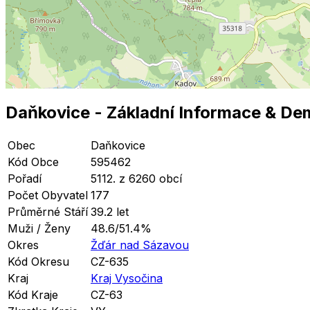
Daňkovice
- Základní Informace
& De
Obec
Daňkovice
Kód Obce
595462
Pořadí
5112. z 6260 obcí
Počet Obyvatel
177
Průměrné Stáří
39.2 let
Muži / Ženy
48.6/51.4%
Okres
Žďár nad Sázavou
Kód Okresu
CZ-635
Kraj
Kraj Vysočina
Kód Kraje
CZ-63