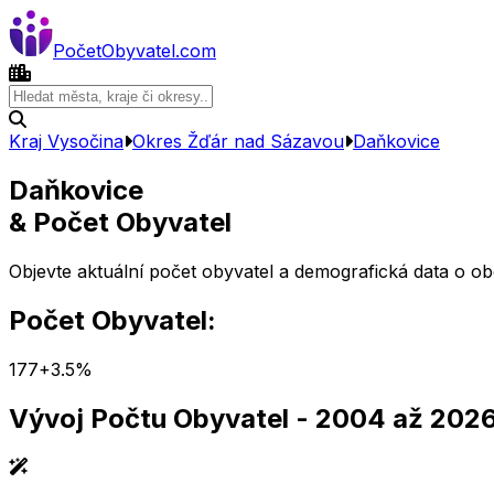
Počet
Obyvatel
.com
Kraj Vysočina
Okres
Žďár nad Sázavou
Daňkovice
Daňkovice
& Počet Obyvatel
Objevte aktuální počet obyvatel a demografická data o o
Počet Obyvatel:
177
+
3.5
%
Vývoj Počtu Obyvatel
- 2004 až 202