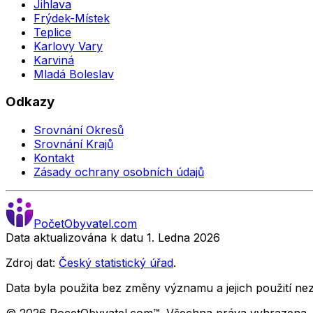
Jihlava
Frýdek-Místek
Teplice
Karlovy Vary
Karviná
Mladá Boleslav
Odkazy
Srovnání Okresů
Srovnání Krajů
Kontakt
Zásady ochrany osobních údajů
Počet
Obyvatel
.com
Data aktualizována k datu 1. Ledna
2026
Zdroj dat:
Český statistický úřad
.
Data byla použita bez změny významu a jejich použití 