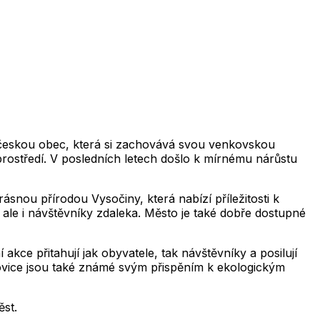
2,019
2,020
2,021
2,022
2,023
2,024
2,025
2,0
2,019
2,020
2,021
2,022
2,023
2,024
2,025
2,026
2,019
2,020
2,021
2,022
2,023
2,024
2,025
2,0
2,019
2,020
2,021
2,022
2,023
2,024
2,025
2,026
2,019
2,020
2,021
2,022
2,023
2,024
2,025
2,0
2,019
2,020
2,021
2,022
2,023
2,024
2,025
2,026
u českou obec, která si zachovává svou venkovskou
rostředí. V posledních letech došlo k mírnému nárůstu
snou přírodou Vysočiny, která nabízí příležitosti k
e, ale i návštěvníky zdaleka. Město je také dobře dostupné
 akce přitahují jak obyvatele, tak návštěvníky a posilují
ňkovice jsou také známé svým přispěním k ekologickým
st.