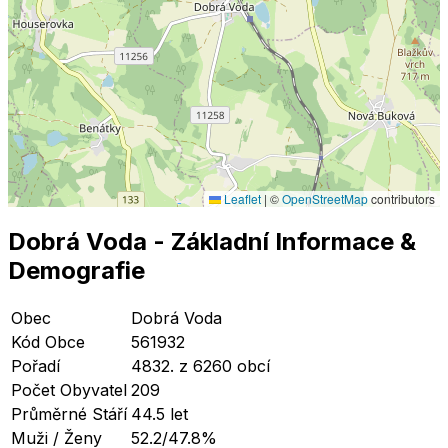
Leaflet
|
©
OpenStreetMap
contributors
Dobrá Voda
- Základní Informace
&
Demografie
Obec
Dobrá Voda
Kód Obce
561932
Pořadí
4832. z 6260 obcí
Počet Obyvatel
209
Průměrné Stáří
44.5 let
Muži / Ženy
52.2/47.8%