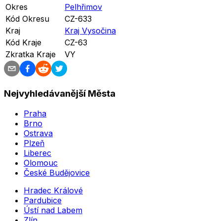
Okres
Pelhřimov
Kód Okresu
CZ-633
Kraj
Kraj Vysočina
Kód Kraje
CZ-63
Zkratka Kraje
VY
Nejvyhledávanější Města
Praha
Brno
Ostrava
Plzeň
Liberec
Olomouc
České Budějovice
Hradec Králové
Pardubice
Ústí nad Labem
Zlín