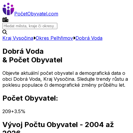
Počet
Obyvatel
.com
Kraj Vysočina
Okres
Pelhřimov
Dobrá Voda
Dobrá Voda
& Počet Obyvatel
Objevte aktuální počet obyvatel a demografická data o
obci
Dobrá Voda
,
Kraj Vysočina
. Sledujte trendy růstu a
poklesu populace či demografické změny průběhu let.
Počet Obyvatel:
209
+
3.5
%
Vývoj Počtu Obyvatel
- 2004 až