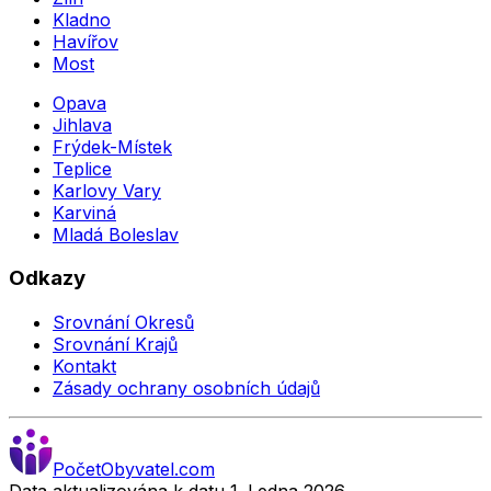
Kladno
Havířov
Most
Opava
Jihlava
Frýdek-Místek
Teplice
Karlovy Vary
Karviná
Mladá Boleslav
Odkazy
Srovnání Okresů
Srovnání Krajů
Kontakt
Zásady ochrany osobních údajů
Počet
Obyvatel
.com