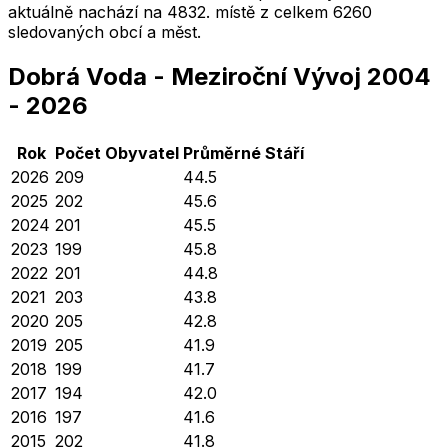
aktuálně nachází na
4832
. místě z celkem
6260
sledovaných obcí a měst.
Dobrá Voda
-
Meziroční Vývoj
2004
-
2026
Rok
Počet Obyvatel
Průměrné
Stáří
2026
209
44.5
2025
202
45.6
2024
201
45.5
2023
199
45.8
2022
201
44.8
2021
203
43.8
2020
205
42.8
2019
205
41.9
2018
199
41.7
2017
194
42.0
2016
197
41.6
2015
202
41.8