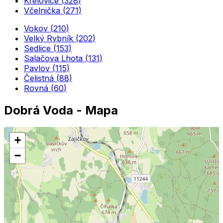
Křelovice
(
328
)
Včelnička
(
271
)
Vokov
(
210
)
Velký Rybník
(
202
)
Sedlice
(
153
)
Salačova Lhota
(
131
)
Pavlov
(
115
)
Čelistná
(
88
)
Rovná
(
60
)
Dobrá Voda
- Mapa
+
−