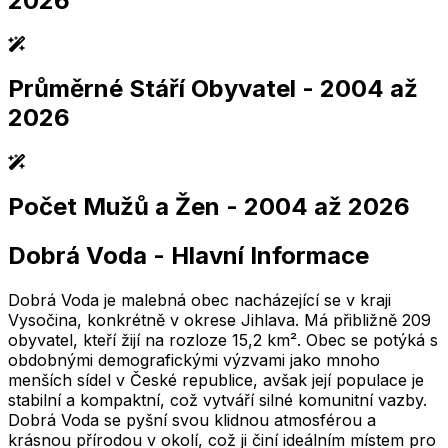
2026
Průměrné Stáří Obyvatel
- 2004 až
2,005
2,010
2,015
2,020
2,025
2,005
2,010
2,015
2,020
2,025
2026
Počet Mužů a Žen
- 2004 až 2026
2,005
2,010
2,015
2,020
2,025
2,005
2,010
2,015
2,020
2,025
Dobrá Voda
-
Hlavní Informace
2,005
2,010
2,015
2,020
2,025
2,005
2,010
2,015
2,020
2,025
Dobrá Voda je malebná obec nacházející se v kraji
Vysočina, konkrétně v okrese Jihlava. Má přibližně 209
obyvatel, kteří žijí na rozloze 15,2 km². Obec se potýká s
obdobnými demografickými výzvami jako mnoho
menších sídel v České republice, avšak její populace je
stabilní a kompaktní, což vytváří silné komunitní vazby.
Dobrá Voda se pyšní svou klidnou atmosférou a
krásnou přírodou v okolí, což ji činí ideálním místem pro