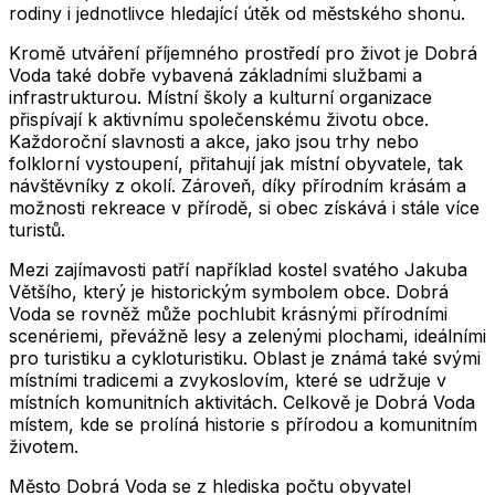
rodiny i jednotlivce hledající útěk od městského shonu.
Kromě utváření příjemného prostředí pro život je Dobrá
Voda také dobře vybavená základními službami a
infrastrukturou. Místní školy a kulturní organizace
přispívají k aktivnímu společenskému životu obce.
Každoroční slavnosti a akce, jako jsou trhy nebo
folklorní vystoupení, přitahují jak místní obyvatele, tak
návštěvníky z okolí. Zároveň, díky přírodním krásám a
možnosti rekreace v přírodě, si obec získává i stále více
turistů.
Mezi zajímavosti patří například kostel svatého Jakuba
Většího, který je historickým symbolem obce. Dobrá
Voda se rovněž může pochlubit krásnými přírodními
scenériemi, převážně lesy a zelenými plochami, ideálními
pro turistiku a cykloturistiku. Oblast je známá také svými
místními tradicemi a zvykoslovím, které se udržuje v
místních komunitních aktivitách. Celkově je Dobrá Voda
místem, kde se prolíná historie s přírodou a komunitním
životem.
Město
Dobrá Voda
se z hlediska počtu obyvatel