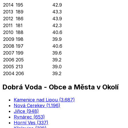
2014
195
42.9
2013
189
43.3
2012
186
43.9
2011
181
42.3
2010
188
40.6
2009
198
39.9
2008
197
40.6
2007
199
39.6
2006
205
39.2
2005
213
39.0
2004
206
39.2
Dobrá Voda
-
Obce a Města v Okolí
Kamenice nad Lipou
(
3.687
)
Nová Cerekev
(
1.196
)
Jiřice
(
948
)
Rynárec
(
653
)
Horní Ves
(
337
)