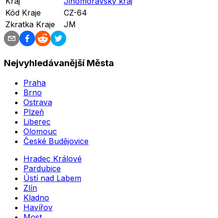
Kraj
Jihomoravský kraj
Kód Kraje
CZ-64
Zkratka Kraje
JM
Nejvyhledávanější Města
Praha
Brno
Ostrava
Plzeň
Liberec
Olomouc
České Budějovice
Hradec Králové
Pardubice
Ústí nad Labem
Zlín
Kladno
Havířov
Most