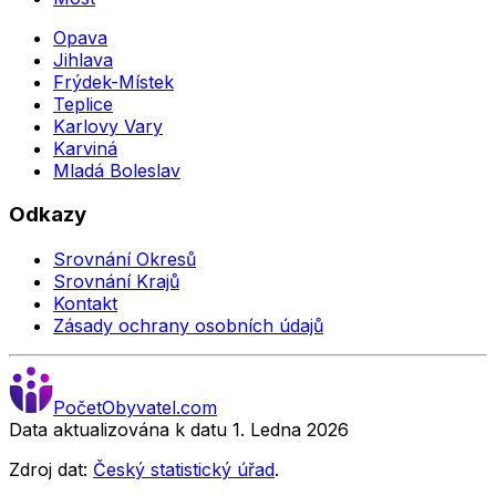
Opava
Jihlava
Frýdek-Místek
Teplice
Karlovy Vary
Karviná
Mladá Boleslav
Odkazy
Srovnání Okresů
Srovnání Krajů
Kontakt
Zásady ochrany osobních údajů
Počet
Obyvatel
.com
Data aktualizována k datu 1. Ledna
2026
Zdroj dat:
Český statistický úřad
.