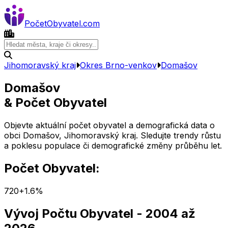
Počet
Obyvatel
.com
Jihomoravský kraj
Okres
Brno-venkov
Domašov
Domašov
& Počet Obyvatel
Objevte aktuální počet obyvatel a demografická data o
obci
Domašov
,
Jihomoravský kraj
. Sledujte trendy růstu
a poklesu populace či demografické změny průběhu let.
Počet Obyvatel:
720
+
1.6
%
Vývoj Počtu Obyvatel
- 2004 až