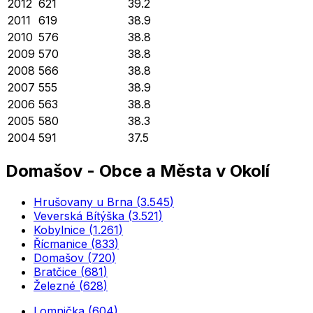
2012
621
39.2
2011
619
38.9
2010
576
38.8
2009
570
38.8
2008
566
38.8
2007
555
38.9
2006
563
38.8
2005
580
38.3
2004
591
37.5
Domašov
-
Obce a Města v Okolí
Hrušovany u Brna
(
3.545
)
Veverská Bítýška
(
3.521
)
Kobylnice
(
1.261
)
Řícmanice
(
833
)
Domašov
(
720
)
Bratčice
(
681
)
Železné
(
628
)
Lomnička
(
604
)