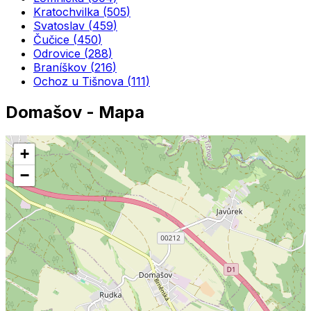
Kratochvilka
(
505
)
Svatoslav
(
459
)
Čučice
(
450
)
Odrovice
(
288
)
Braníškov
(
216
)
Ochoz u Tišnova
(
111
)
Domašov
- Mapa
+
−