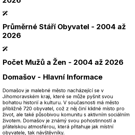
2026
Průměrné Stáří Obyvatel
- 2004 až
2,005
2,010
2,015
2,020
2,025
2,005
2,010
2,015
2,020
2,025
2026
Počet Mužů a Žen
- 2004 až 2026
2,005
2,010
2,015
2,020
2,025
2,005
2,010
2,015
2,020
2,025
Domašov
-
Hlavní Informace
2,005
2,010
2,015
2,020
2,025
2,005
2,010
2,015
2,020
2,025
Domašov je malebné město nacházející se v
Jihomoravském kraji, které se může pyšnit svou
bohatou historií a kulturu. V současnosti má město
přibližně 720 obyvatel, což z něj činí klidné místo pro
život, ale také působivou komunitu s aktivním sociálním
životem. Domašov je známý svou pohostinností a
přátelskou atmosférou, která přitahuje jak místní
obyvatele, tak návštěvníky.