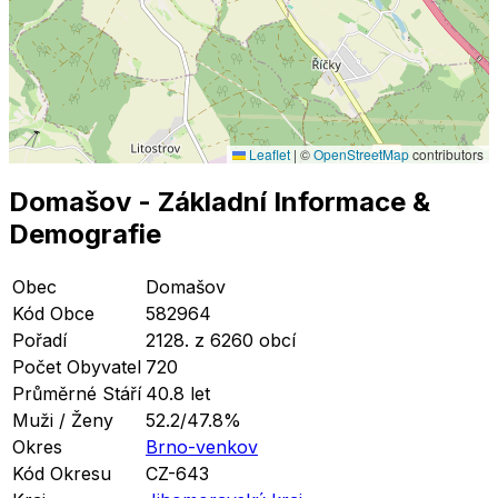
Leaflet
|
©
OpenStreetMap
contributors
Domašov
- Základní Informace
&
Demografie
Obec
Domašov
Kód Obce
582964
Pořadí
2128. z 6260 obcí
Počet Obyvatel
720
Průměrné Stáří
40.8 let
Muži / Ženy
52.2/47.8%
Okres
Brno-venkov
Kód Okresu
CZ-643