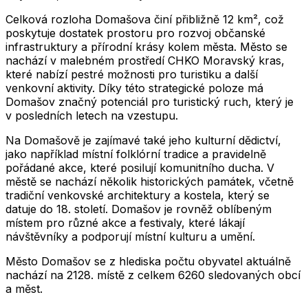
Celková rozloha Domašova činí přibližně 12 km², což
poskytuje dostatek prostoru pro rozvoj občanské
infrastruktury a přírodní krásy kolem města. Město se
nachází v malebném prostředí CHKO Moravský kras,
které nabízí pestré možnosti pro turistiku a další
venkovní aktivity. Díky této strategické poloze má
Domašov značný potenciál pro turistický ruch, který je
v posledních letech na vzestupu.
Na Domašově je zajímavé také jeho kulturní dědictví,
jako například místní folklórní tradice a pravidelně
pořádané akce, které posilují komunitního ducha. V
městě se nachází několik historických památek, včetně
tradiční venkovské architektury a kostela, který se
datuje do 18. století. Domašov je rovněž oblíbeným
místem pro různé akce a festivaly, které lákají
návštěvníky a podporují místní kulturu a umění.
Město
Domašov
se z hlediska počtu obyvatel aktuálně
nachází na
2128
. místě z celkem
6260
sledovaných obcí
a měst.