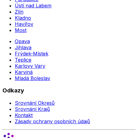
Ústí nad Labem
Zlín
Kladno
Havířov
Most
Opava
Jihlava
Frýdek-Místek
Teplice
Karlovy Vary
Karviná
Mladá Boleslav
Odkazy
Srovnání Okresů
Srovnání Krajů
Kontakt
Zásady ochrany osobních údajů