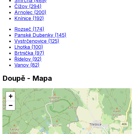
Smrčná
(
489
)
Čížov
(
294
)
Arnolec
(
200
)
Knínice
(
192
)
Rozseč
(
174
)
Panské Dubenky
(
145
)
Vystrčenovice
(
125
)
Lhotka
(
100
)
Brtnička
(
97
)
Řídelov
(
92
)
Vanov
(
82
)
Doupě
- Mapa
+
−