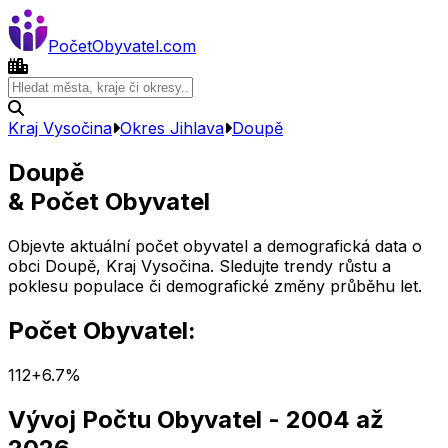
Počet
Obyvatel
.com
Kraj Vysočina
Okres
Jihlava
Doupě
Doupě
& Počet Obyvatel
Objevte aktuální počet obyvatel a demografická data o
obci
Doupě
,
Kraj Vysočina
. Sledujte trendy růstu a
poklesu populace či demografické změny průběhu let.
Počet Obyvatel:
112
+
6.7
%
Vývoj Počtu Obyvatel
- 2004 až