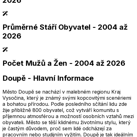
2026
Průměrné Stáří Obyvatel
- 2004 až
2,005
2,010
2,015
2,020
2,025
2,005
2,010
2,015
2,020
2,025
2026
Počet Mužů a Žen
- 2004 až 2026
2,005
2,010
2,015
2,020
2,025
2,005
2,010
2,015
2,020
2,025
Doupě
-
Hlavní Informace
2,005
2,010
2,015
2,020
2,025
2,005
2,010
2,015
2,020
2,025
Město Doupě se nachází v malebném regionu Kraj
Vysočina, který je známý svými kopcovitými scenériemi
a bohatou přírodou. Podle posledního sčítání lidu zde
žije přibližně 800 obyvatel, což vytváří komunitu s
příjemnou atmosférou a možností osobních vztahů mezi
obyvateli. Město se těší klidnému životnímu stylu, který
je častým důvodem, proč sem lidé odcházejí za
pracovním nebo studijním vyžitím. Doupě je tak ideálním