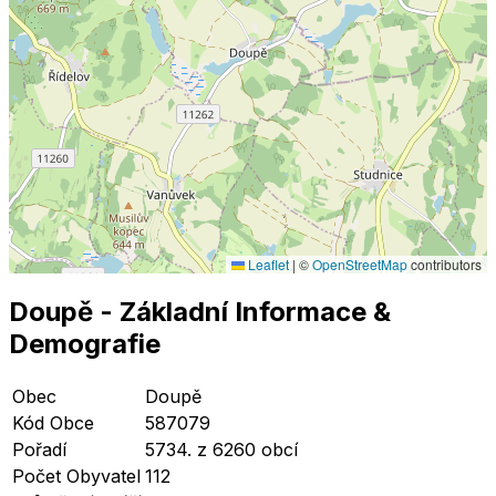
Leaflet
|
©
OpenStreetMap
contributors
Doupě
- Základní Informace
&
Demografie
Obec
Doupě
Kód Obce
587079
Pořadí
5734. z 6260 obcí
Počet Obyvatel
112