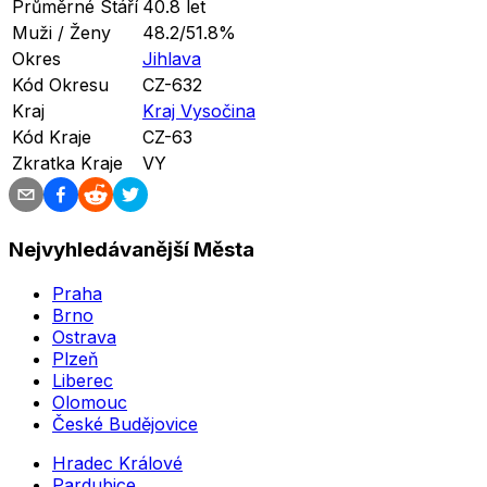
Průměrné Stáří
40.8 let
Muži / Ženy
48.2/51.8%
Okres
Jihlava
Kód Okresu
CZ-632
Kraj
Kraj Vysočina
Kód Kraje
CZ-63
Zkratka Kraje
VY
Nejvyhledávanější Města
Praha
Brno
Ostrava
Plzeň
Liberec
Olomouc
České Budějovice
Hradec Králové
Pardubice