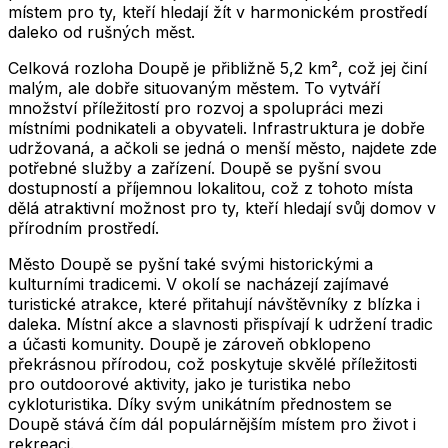
místem pro ty, kteří hledají žít v harmonickém prostředí
daleko od rušných měst.
Celková rozloha Doupě je přibližně 5,2 km², což jej činí
malým, ale dobře situovaným městem. To vytváří
množství příležitostí pro rozvoj a spolupráci mezi
místními podnikateli a obyvateli. Infrastruktura je dobře
udržovaná, a ačkoli se jedná o menší město, najdete zde
potřebné služby a zařízení. Doupě se pyšní svou
dostupností a příjemnou lokalitou, což z tohoto místa
dělá atraktivní možnost pro ty, kteří hledají svůj domov v
přírodním prostředí.
Město Doupě se pyšní také svými historickými a
kulturními tradicemi. V okolí se nacházejí zajímavé
turistické atrakce, které přitahují návštěvníky z blízka i
daleka. Místní akce a slavnosti přispívají k udržení tradic
a účasti komunity. Doupě je zároveň obklopeno
překrásnou přírodou, což poskytuje skvělé příležitosti
pro outdoorové aktivity, jako je turistika nebo
cykloturistika. Díky svým unikátním přednostem se
Doupě stává čím dál populárnějším místem pro život i
rekreaci.