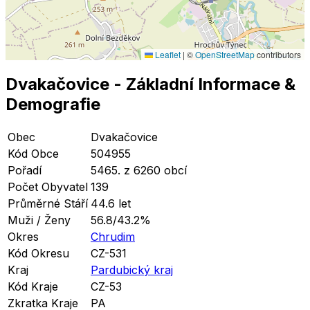
Leaflet
|
©
OpenStreetMap
contributors
Dvakačovice
- Základní Informace
&
Demografie
Obec
Dvakačovice
Kód Obce
504955
Pořadí
5465. z 6260 obcí
Počet Obyvatel
139
Průměrné Stáří
44.6 let
Muži / Ženy
56.8/43.2%
Okres
Chrudim
Kód Okresu
CZ-531
Kraj
Pardubický kraj
Kód Kraje
CZ-53
Zkratka Kraje
PA