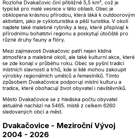
Rozloha Dvakačovic činí přibližně 5,5 km², což je
typické pro malé vesnice v této oblasti. Obec je
obklopena krásnou přírodou, která láká k outdoorovým
aktivitám, jako je cykloturistika a pěší turistika. V okolí
najdete také malebné rybníky a lesy, které přispívají k
přírodnímu bohatství regionu a poskytují útočiště pro
různé druhy fauny a flóry.
Mezi zajímavosti Dvakačovic patří nejen klidná
atmosféra a malebné okolí, ale také kulturní akce, které
se zde konají v průběhu roku. Obec se pyšní tradicí
místních slavností a trhů, kde si lidé mohou zakoupit
výrobky regionálních umělců a řemeslníků. Tímto
způsobem Dvakačovice podporují místní kulturu a
tradice, které obohacují život obyvatel i návštěvníků.
Město
Dvakačovice
se z hlediska počtu obyvatel
aktuálně nachází na
5465
. místě z celkem
6260
sledovaných obcí a měst.
Dvakačovice
-
Meziroční Vývoj
2004
-
2026