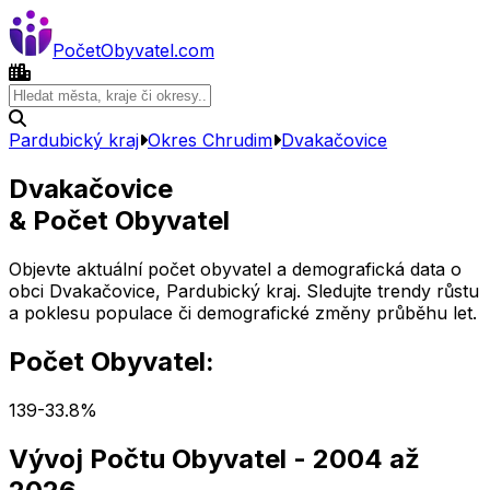
Počet
Obyvatel
.com
Pardubický kraj
Okres
Chrudim
Dvakačovice
Dvakačovice
& Počet Obyvatel
Objevte aktuální počet obyvatel a demografická data o
obci
Dvakačovice
,
Pardubický kraj
. Sledujte trendy růstu
a poklesu populace či demografické změny průběhu let.
Počet Obyvatel:
139
-33.8
%
Vývoj Počtu Obyvatel
- 2004 až