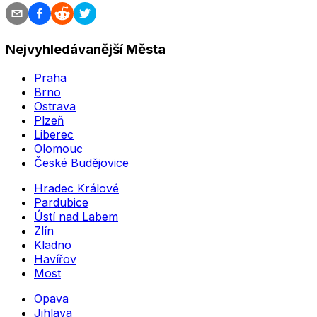
Nejvyhledávanější Města
Praha
Brno
Ostrava
Plzeň
Liberec
Olomouc
České Budějovice
Hradec Králové
Pardubice
Ústí nad Labem
Zlín
Kladno
Havířov
Most
Opava
Jihlava