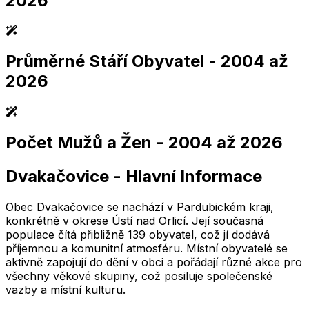
2026
Průměrné Stáří Obyvatel
- 2004 až
2,005
2,010
2,015
2,020
2,025
2,005
2,010
2,015
2,020
2,025
2026
Počet Mužů a Žen
- 2004 až 2026
2,005
2,010
2,015
2,020
2,025
2,005
2,010
2,015
2,020
2,025
Dvakačovice
-
Hlavní Informace
2,005
2,010
2,015
2,020
2,025
2,005
2,010
2,015
2,020
2,025
Obec Dvakačovice se nachází v Pardubickém kraji,
konkrétně v okrese Ústí nad Orlicí. Její současná
populace čítá přibližně 139 obyvatel, což jí dodává
příjemnou a komunitní atmosféru. Místní obyvatelé se
aktivně zapojují do dění v obci a pořádají různé akce pro
všechny věkové skupiny, což posiluje společenské
vazby a místní kulturu.