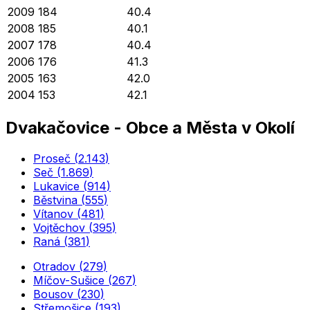
2009
184
40.4
2008
185
40.1
2007
178
40.4
2006
176
41.3
2005
163
42.0
2004
153
42.1
Dvakačovice
-
Obce a Města v Okolí
Proseč
(
2.143
)
Seč
(
1.869
)
Lukavice
(
914
)
Běstvina
(
555
)
Vítanov
(
481
)
Vojtěchov
(
395
)
Raná
(
381
)
Otradov
(
279
)
Míčov-Sušice
(
267
)
Bousov
(
230
)
Střemošice
(
193
)