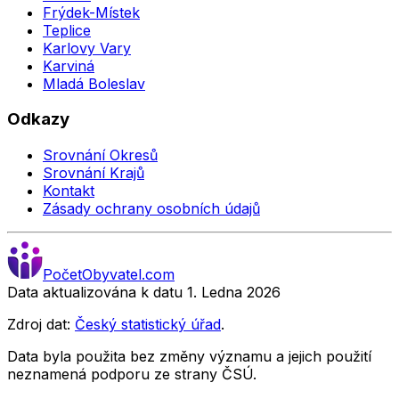
Frýdek-Místek
Teplice
Karlovy Vary
Karviná
Mladá Boleslav
Odkazy
Srovnání Okresů
Srovnání Krajů
Kontakt
Zásady ochrany osobních údajů
Počet
Obyvatel
.com
Data aktualizována k datu 1. Ledna
2026
Zdroj dat:
Český statistický úřad
.
Data byla použita bez změny významu a jejich použití
neznamená podporu ze strany ČSÚ.