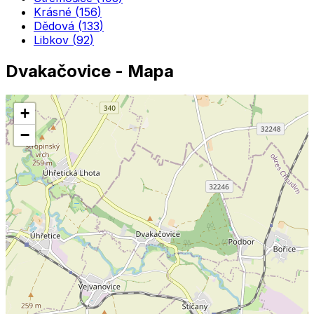
Krásné
(
156
)
Dědová
(
133
)
Libkov
(
92
)
Dvakačovice
- Mapa
+
−