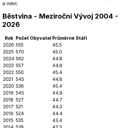
a měst.
Běstvina
-
Meziroční Vývoj
2004
-
2026
Rok
Počet Obyvatel
Průměrné
Stáří
2026
555
45.5
2025
570
45.0
2024
562
44.8
2023
557
44.8
2022
550
45.4
2021
545
44.8
2020
536
45.4
2019
545
44.9
2018
527
44.7
2017
521
44.3
2016
524
44.4
2015
535
43.4
2014
528
43.3