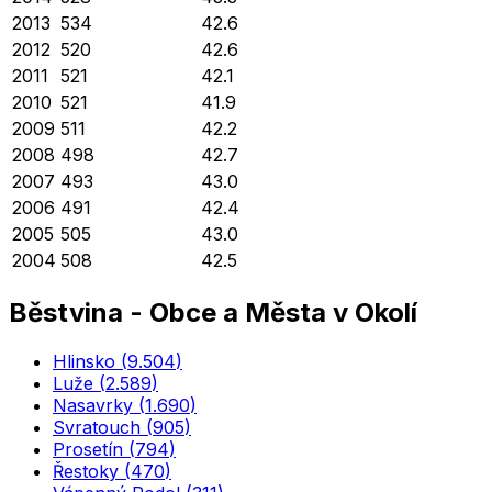
2013
534
42.6
2012
520
42.6
2011
521
42.1
2010
521
41.9
2009
511
42.2
2008
498
42.7
2007
493
43.0
2006
491
42.4
2005
505
43.0
2004
508
42.5
Běstvina
-
Obce a Města v Okolí
Hlinsko
(
9.504
)
Luže
(
2.589
)
Nasavrky
(
1.690
)
Svratouch
(
905
)
Prosetín
(
794
)
Řestoky
(
470
)