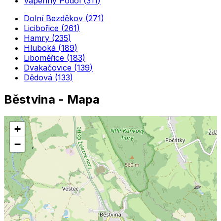
Vápenný Podol
(
311
)
Dolní Bezděkov
(
271
)
Licibořice
(
261
)
Hamry
(
235
)
Hluboká
(
189
)
Liboměřice
(
183
)
Dvakačovice
(
139
)
Dědová
(
133
)
Běstvina
- Mapa
+
−