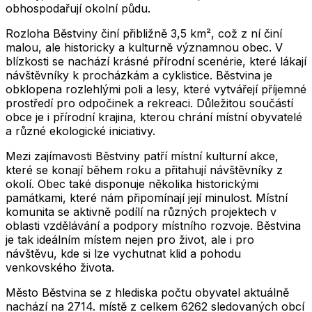
obhospodařují okolní půdu.
Rozloha Běstviny činí přibližně 3,5 km², což z ní činí
malou, ale historicky a kulturně významnou obec. V
blízkosti se nachází krásné přírodní scenérie, které lákají
návštěvníky k procházkám a cyklistice. Běstvina je
obklopena rozlehlými poli a lesy, které vytvářejí příjemné
prostředí pro odpočinek a rekreaci. Důležitou součástí
obce je i přírodní krajina, kterou chrání místní obyvatelé
a různé ekologické iniciativy.
Mezi zajímavosti Běstviny patří místní kulturní akce,
které se konají během roku a přitahují návštěvníky z
okolí. Obec také disponuje několika historickými
památkami, které nám připomínají její minulost. Místní
komunita se aktivně podílí na různých projektech v
oblasti vzdělávání a podpory místního rozvoje. Běstvina
je tak ideálním místem nejen pro život, ale i pro
návštěvu, kde si lze vychutnat klid a pohodu
venkovského života.
Město
Běstvina
se z hlediska počtu obyvatel aktuálně
nachází na
2714
. místě z celkem
6262
sledovaných obcí