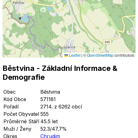
Leaflet
|
©
OpenStreetMap
contributors
Běstvina
- Základní Informace
&
Demografie
Obec
Běstvina
Kód Obce
571181
Pořadí
2714. z 6262 obcí
Počet Obyvatel
555
Průměrné Stáří
45.5 let
Muži / Ženy
52.3/47.7%
Okres
Chrudim