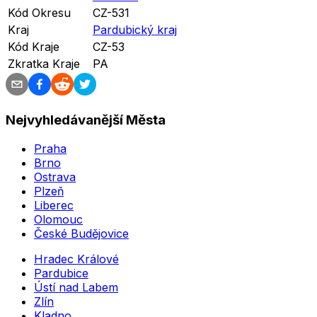
Kód Okresu
CZ-531
Kraj
Pardubický kraj
Kód Kraje
CZ-53
Zkratka Kraje
PA
Nejvyhledávanější Města
Praha
Brno
Ostrava
Plzeň
Liberec
Olomouc
České Budějovice
Hradec Králové
Pardubice
Ústí nad Labem
Zlín
Kladno