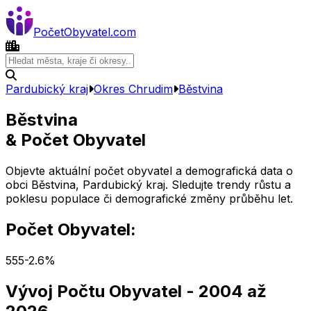
Počet
Obyvatel
.com
Pardubický kraj
Okres
Chrudim
Běstvina
Běstvina
& Počet Obyvatel
Objevte aktuální počet obyvatel a demografická data o
obci
Běstvina
,
Pardubický kraj
. Sledujte trendy růstu a
poklesu populace či demografické změny průběhu let.
Počet Obyvatel:
555
-2.6
%
Vývoj Počtu Obyvatel
- 2004 až