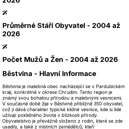
2026
Průměrné Stáří Obyvatel
- 2004 až
2,005
2,010
2,015
2,020
2,025
2,005
2,010
2,015
2,020
2,025
2026
Počet Mužů a Žen
- 2004 až 2026
2,005
2,010
2,015
2,020
2,025
2,005
2,010
2,015
2,020
2,025
Běstvina
-
Hlavní Informace
2,005
2,010
2,015
2,020
2,025
2,005
2,010
2,015
2,020
2,025
Běstvina je malebná obec nacházející se v Pardubickém
kraji, konkrétně v okrese Chrudim. Tento region je
známý svou bohatou přírodou a malebnými vesnicemi.
V současné době žije v Běstvině přibližně 350 obyvatel,
což jí dává charakter typické klidné vesnice, kde si lidé
užívají poklidného života v blízkosti přírody.
Obyvatelstvo je převážně složeno z rodin, které se zde
usadily, a také z místních zemědělců, kteří