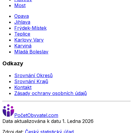
Most
Opava
Jihlava
Frýdek-Místek
Teplice
Karlovy Vary
Karviná
Mladá Boleslav
Odkazy
Srovnání Okresů
Srovnání Krajů
Kontakt
Zásady ochrany osobních údajů
Počet
Obyvatel
.com
Data aktualizována k datu 1. Ledna
2026
Zdroj dat:
Český statistický úřad
.