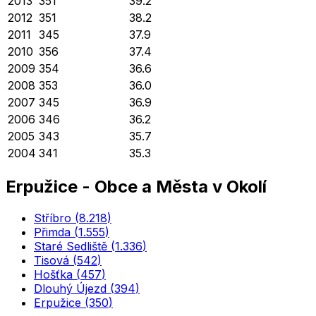
2013
351
39.2
2012
351
38.2
2011
345
37.9
2010
356
37.4
2009
354
36.6
2008
353
36.0
2007
345
36.9
2006
346
36.2
2005
343
35.7
2004
341
35.3
Erpužice
-
Obce a Města v Okolí
Stříbro
(
8.218
)
Přimda
(
1.555
)
Staré Sedliště
(
1.336
)
Tisová
(
542
)
Hošťka
(
457
)
Dlouhý Újezd
(
394
)
Erpužice
(
350
)