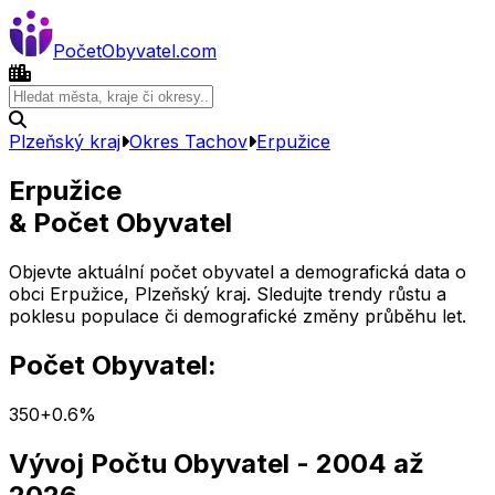
Počet
Obyvatel
.com
Plzeňský kraj
Okres
Tachov
Erpužice
Erpužice
& Počet Obyvatel
Objevte aktuální počet obyvatel a demografická data o
obci
Erpužice
,
Plzeňský kraj
. Sledujte trendy růstu a
poklesu populace či demografické změny průběhu let.
Počet Obyvatel:
350
+
0.6
%
Vývoj Počtu Obyvatel
- 2004 až