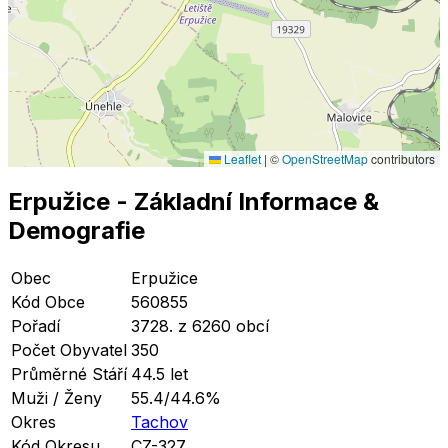
Leaflet
|
©
OpenStreetMap
contributors
Erpužice
- Základní Informace
&
Demografie
Obec
Erpužice
Kód Obce
560855
Pořadí
3728. z 6260 obcí
Počet Obyvatel
350
Průměrné Stáří
44.5 let
Muži / Ženy
55.4/44.6%
Okres
Tachov
Kód Okresu
CZ-327