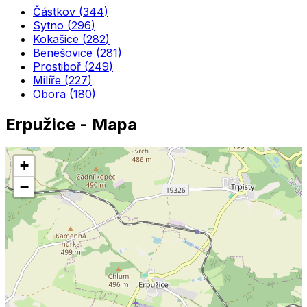
Částkov
(
344
)
Sytno
(
296
)
Kokašice
(
282
)
Benešovice
(
281
)
Prostiboř
(
249
)
Milíře
(
227
)
Obora
(
180
)
Erpužice
- Mapa
+
−