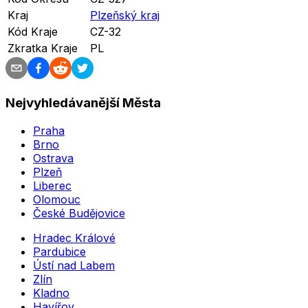
Kraj
Plzeňský kraj
Kód Kraje
CZ-32
Zkratka Kraje
PL
Nejvyhledávanější Města
Praha
Brno
Ostrava
Plzeň
Liberec
Olomouc
České Budějovice
Hradec Králové
Pardubice
Ústí nad Labem
Zlín
Kladno
Havířov