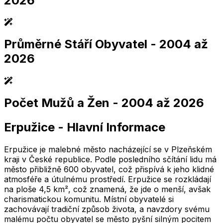
2026
Průměrné Stáří Obyvatel
- 2004 až
2,005
2,010
2,015
2,020
2,025
2,005
2,010
2,015
2,020
2,025
2026
Počet Mužů a Žen
- 2004 až 2026
2,005
2,010
2,015
2,020
2,025
2,005
2,010
2,015
2,020
2,025
Erpužice
-
Hlavní Informace
2,005
2,010
2,015
2,020
2,025
2,005
2,010
2,015
2,020
2,025
Erpužice je malebné město nacházející se v Plzeňském
kraji v České republice. Podle posledního sčítání lidu má
město přibližně 600 obyvatel, což přispívá k jeho klidné
atmosféře a útulnému prostředí. Erpužice se rozkládají
na ploše 4,5 km², což znamená, že jde o menší, avšak
charismatickou komunitu. Místní obyvatelé si
zachovávají tradiční způsob života, a navzdory svému
malému počtu obyvatel se město pyšní silným pocitem