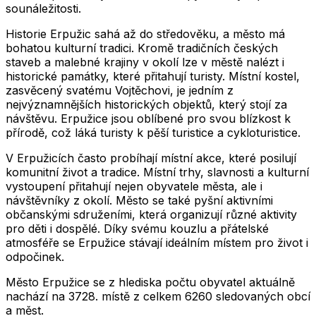
sounáležitosti.
Historie Erpužic sahá až do středověku, a město má
bohatou kulturní tradici. Kromě tradičních českých
staveb a malebné krajiny v okolí lze v městě nalézt i
historické památky, které přitahují turisty. Místní kostel,
zasvěcený svatému Vojtěchovi, je jedním z
nejvýznamnějších historických objektů, který stojí za
návštěvu. Erpužice jsou oblíbené pro svou blízkost k
přírodě, což láká turisty k pěší turistice a cykloturistice.
V Erpužicích často probíhají místní akce, které posilují
komunitní život a tradice. Místní trhy, slavnosti a kulturní
vystoupení přitahují nejen obyvatele města, ale i
návštěvníky z okolí. Město se také pyšní aktivními
občanskými sdruženími, která organizují různé aktivity
pro děti i dospělé. Díky svému kouzlu a přátelské
atmosféře se Erpužice stávají ideálním místem pro život i
odpočinek.
Město
Erpužice
se z hlediska počtu obyvatel aktuálně
nachází na
3728
. místě z celkem
6260
sledovaných obcí
a měst.