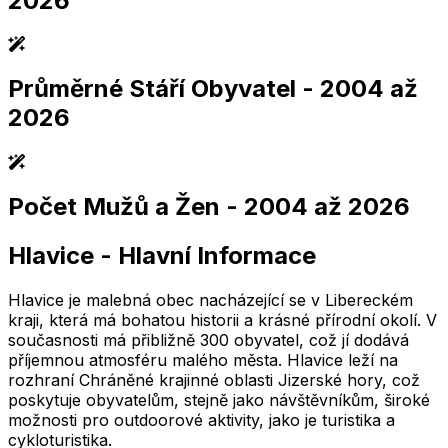
2026
Průměrné Stáří Obyvatel
- 2004 až
2,005
2,010
2,015
2,020
2,025
2,005
2,010
2,015
2,020
2,025
2026
Počet Mužů a Žen
- 2004 až 2026
2,005
2,010
2,015
2,020
2,025
2,005
2,010
2,015
2,020
2,025
Hlavice
-
Hlavní Informace
2,005
2,010
2,015
2,020
2,025
2,005
2,010
2,015
2,020
2,025
Hlavice je malebná obec nacházející se v Libereckém
kraji, která má bohatou historii a krásné přírodní okolí. V
současnosti má přibližně 300 obyvatel, což jí dodává
příjemnou atmosféru malého města. Hlavice leží na
rozhraní Chráněné krajinné oblasti Jizerské hory, což
poskytuje obyvatelům, stejně jako návštěvníkům, široké
možnosti pro outdoorové aktivity, jako je turistika a
cykloturistika.