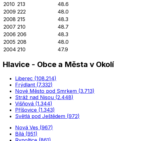
2010
213
48.6
2009
222
48.0
2008
215
48.3
2007
210
48.7
2006
206
48.3
2005
208
48.0
2004
210
47.9
Hlavice
-
Obce a Města v Okolí
Liberec
(
108.214
)
Frýdlant
(
7.332
)
Nové Město pod Smrkem
(
3.713
)
Stráž nad Nisou
(
2.448
)
Višňová
(
1.344
)
Příšovice
(
1.343
)
Světlá pod Ještědem
(
972
)
Nová Ves
(
967
)
Bílá
(
951
)
Rynoltice
(
861
)