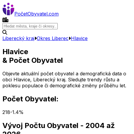
Počet
Obyvatel
.com
Liberecký kraj
Okres
Liberec
Hlavice
Hlavice
& Počet Obyvatel
Objevte aktuální počet obyvatel a demografická data o
obci
Hlavice
,
Liberecký kraj
. Sledujte trendy růstu a
poklesu populace či demografické změny průběhu let.
Počet Obyvatel:
218
-1.4
%
Vývoj Počtu Obyvatel
- 2004 až