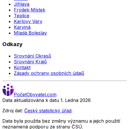
Jihlava
Frýdek-Místek
Teplice
Karlovy Vary
Karviná
Mladá Boleslav
Odkazy
Srovnání Okresů
Srovnání Krajů
Kontakt
Zásady ochrany osobních údajů
Počet
Obyvatel
.com
Data aktualizována k datu 1. Ledna
2026
Zdroj dat:
Český statistický úřad
.
Data byla použita bez změny významu a jejich použití
neznamená podporu ze strany ČSÚ.