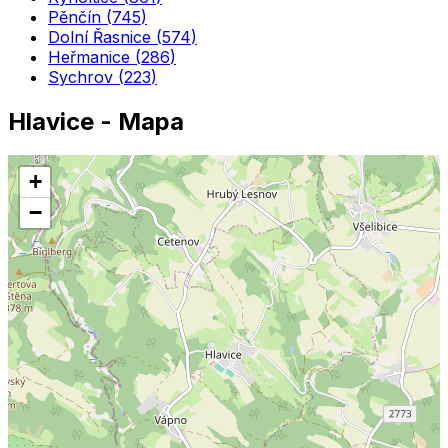
Pěnčín
(
745
)
Dolní Řasnice
(
574
)
Heřmanice
(
286
)
Sychrov
(
223
)
Hlavice
- Mapa
+
−