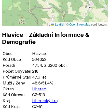
Leaflet
|
©
OpenStreetMap
contributors
Hlavice
- Základní Informace
&
Demografie
Obec
Hlavice
Kód Obce
564052
Pořadí
4754. z 6260 obcí
Počet Obyvatel
218
Průměrné Stáří
47.9 let
Muži / Ženy
48.6/51.4%
Okres
Liberec
Kód Okresu
CZ-513
Kraj
Liberecký kraj
Kód Kraje
CZ-51