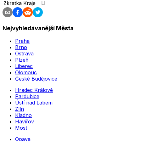
Zkratka Kraje
LI
Nejvyhledávanější Města
Praha
Brno
Ostrava
Plzeň
Liberec
Olomouc
České Budějovice
Hradec Králové
Pardubice
Ústí nad Labem
Zlín
Kladno
Havířov
Most
Opava