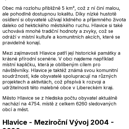
Obec má rozlohu přibližně 5 km², což z ní činí malou,
ale pohodlně dostupnou lokalitu. Díky nízké hustotě
osídlení si obyvatelé užívají klidného a příjemného života
daleko od hektického městského ruchu. Hlavice si také
uchovává mnohé tradiční hodnoty a zvyky, což se
odráží v místní kultuře a komunitních akcích, které se
pravidelně konají.
Mezi zajímavosti Hlavice patří její historické památky a
krásné přírodní scenérie. V obci najdeme například
místní kapličku, která je oblíbeným cílem pro
návštěvníky. Hlavice je taktéž známá svou komunitní
soudržností, kde obyvatelé spolupracují na různých
projektech a aktivitách, což přispívá k rozvoji a
udržitelnosti této malebné obce v Libereckém kraji.
Město
Hlavice
se z hlediska počtu obyvatel aktuálně
nachází na
4754
. místě z celkem
6260
sledovaných
obcí a měst.
Hlavice
-
Meziroční Vývoj
2004
-