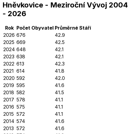
Hněvkovice
-
Meziroční Vývoj
2004
-
2026
Rok
Počet Obyvatel
Průměrné
Stáří
2026
676
42.9
2025
669
42.5
2024
648
42.1
2023
638
42.1
2022
613
42.3
2021
614
41.8
2020
592
42.0
2019
595
41.6
2018
582
41.5
2017
578
41.1
2016
575
41.1
2015
572
41.1
2014
574
41.6
2013
572
41.6