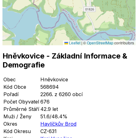
Leaflet
|
©
OpenStreetMap
contributors
Hněvkovice
- Základní Informace
&
Demografie
Obec
Hněvkovice
Kód Obce
568694
Pořadí
2266. z 6260 obcí
Počet Obyvatel
676
Průměrné Stáří
42.9 let
Muži / Ženy
51.6/48.4%
Okres
Havlíčkův Brod
Kód Okresu
CZ-631