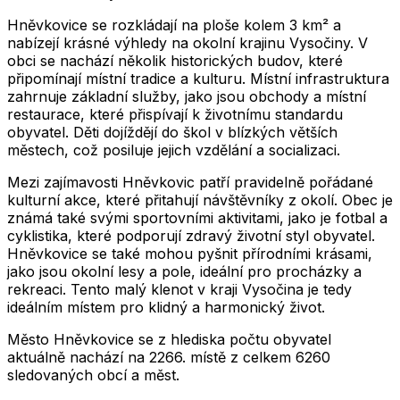
Hněvkovice se rozkládají na ploše kolem 3 km² a
nabízejí krásné výhledy na okolní krajinu Vysočiny. V
obci se nachází několik historických budov, které
připomínají místní tradice a kulturu. Místní infrastruktura
zahrnuje základní služby, jako jsou obchody a místní
restaurace, které přispívají k životnímu standardu
obyvatel. Děti dojíždějí do škol v blízkých větších
městech, což posiluje jejich vzdělání a socializaci.
Mezi zajímavosti Hněvkovic patří pravidelně pořádané
kulturní akce, které přitahují návštěvníky z okolí. Obec je
známá také svými sportovními aktivitami, jako je fotbal a
cyklistika, které podporují zdravý životní styl obyvatel.
Hněvkovice se také mohou pyšnit přírodními krásami,
jako jsou okolní lesy a pole, ideální pro procházky a
rekreaci. Tento malý klenot v kraji Vysočina je tedy
ideálním místem pro klidný a harmonický život.
Město
Hněvkovice
se z hlediska počtu obyvatel
aktuálně nachází na
2266
. místě z celkem
6260
sledovaných obcí a měst.