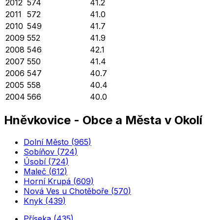
2012
574
41.2
2011
572
41.0
2010
549
41.7
2009
552
41.9
2008
546
42.1
2007
550
41.4
2006
547
40.7
2005
558
40.4
2004
566
40.0
Hněvkovice
-
Obce a Města v Okolí
Dolní Město
(
965
)
Sobíňov
(
724
)
Úsobí
(
724
)
Maleč
(
612
)
Horní Krupá
(
609
)
Nová Ves u Chotěboře
(
570
)
Knyk
(
439
)
Příseka
(
435
)