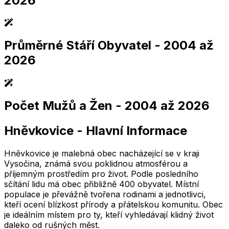
2026
Průměrné Stáří Obyvatel
- 2004 až
2,005
2,010
2,015
2,020
2,025
2,005
2,010
2,015
2,020
2,025
2026
Počet Mužů a Žen
- 2004 až 2026
2,005
2,010
2,015
2,020
2,025
2,005
2,010
2,015
2,020
2,025
Hněvkovice
-
Hlavní Informace
2,005
2,010
2,015
2,020
2,025
2,005
2,010
2,015
2,020
2,025
Hněvkovice je malebná obec nacházející se v kraji
Vysočina, známá svou poklidnou atmosférou a
příjemným prostředím pro život. Podle posledního
sčítání lidu má obec přibližně 400 obyvatel. Místní
populace je převážně tvořena rodinami a jednotlivci,
kteří ocení blízkost přírody a přátelskou komunitu. Obec
je ideálním místem pro ty, kteří vyhledávají klidný život
daleko od rušných měst.