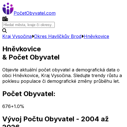
Počet
Obyvatel
.com
Kraj Vysočina
Okres
Havlíčkův Brod
Hněvkovice
Hněvkovice
& Počet Obyvatel
Objevte aktuální počet obyvatel a demografická data o
obci
Hněvkovice
,
Kraj Vysočina
. Sledujte trendy růstu a
poklesu populace či demografické změny průběhu let.
Počet Obyvatel:
676
+
1.0
%
Vývoj Počtu Obyvatel
- 2004 až