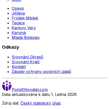
Opava
Jihlava
Frýdek-Místek
Teplice
Karlovy Vary
Karviná
Mladá Boleslav
Odkazy
Srovnání Okresů
Srovnání Krajů
Kontakt
Zásady ochrany osobních údajů
Počet
Obyvatel
.com
Data aktualizována k datu 1. Ledna
2026
Zdroj dat:
Český statistický úřad
.