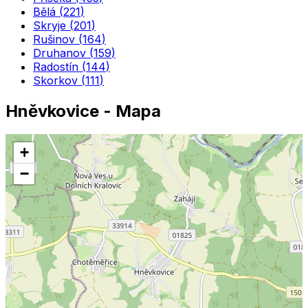
Bělá
(
221
)
Skryje
(
201
)
Rušinov
(
164
)
Druhanov
(
159
)
Radostín
(
144
)
Skorkov
(
111
)
Hněvkovice
- Mapa
+
−