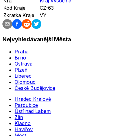
Kraj
Kraj Vysočina
Kód Kraje
CZ-63
Zkratka Kraje
VY
Nejvyhledávanější Města
Praha
Brno
Ostrava
Plzeň
Liberec
Olomouc
České Budějovice
Hradec Králové
Pardubice
Ústí nad Labem
Zlín
Kladno
Havířov
Most