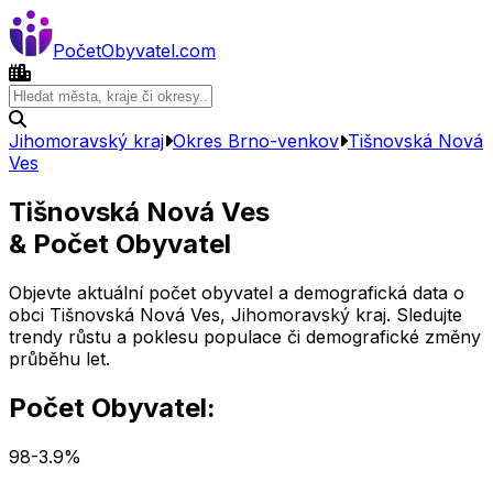
Počet
Obyvatel
.com
Jihomoravský kraj
Okres
Brno-venkov
Tišnovská Nová
Ves
Tišnovská Nová Ves
& Počet Obyvatel
Objevte aktuální počet obyvatel a demografická data o
obci
Tišnovská Nová Ves
,
Jihomoravský kraj
. Sledujte
trendy růstu a poklesu populace či demografické změny
průběhu let.
Počet Obyvatel:
98
-3.9
%