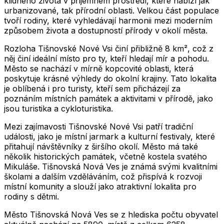
klidného života v příjemném prostředí, které nabízí jak
urbanizované, tak přírodní oblasti. Velkou část populace
tvoří rodiny, které vyhledávají harmonii mezi moderním
způsobem života a dostupností přírody v okolí města.
Rozloha Tišnovské Nové Vsi činí přibližně 8 km², což z
něj činí ideální místo pro ty, kteří hledají mír a pohodu.
Město se nachází v mírně kopcovité oblasti, která
poskytuje krásné výhledy do okolní krajiny. Tato lokalita
je oblíbená i pro turisty, kteří sem přicházejí za
poznáním místních památek a aktivitami v přírodě, jako
jsou turistika a cykloturistika.
Mezi zajímavosti Tišnovské Nové Vsi patří tradiční
události, jako je místní jarmark a kulturní festivaly, které
přitahují návštěvníky z širšího okolí. Město má také
několik historických památek, včetně kostela svatého
Mikuláše. Tišnovská Nová Ves je známá svými kvalitními
školami a dalším vzděláváním, což přispívá k rozvoji
místní komunity a slouží jako atraktivní lokalita pro
rodiny s dětmi.
Město
Tišnovská Nová Ves
se z hlediska počtu obyvatel