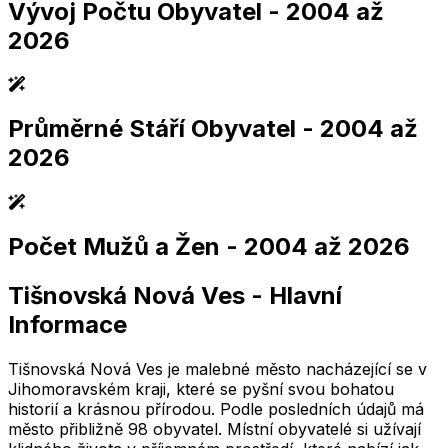
Vývoj Počtu Obyvatel
- 2004 až
2026
Průměrné Stáří Obyvatel
- 2004 až
2,005
2,010
2,015
2,020
2,025
2,005
2,010
2,015
2,020
2,025
2026
Počet Mužů a Žen
- 2004 až 2026
2,005
2,010
2,015
2,020
2,025
2,005
2,010
2,015
2,020
2,025
Tišnovská Nová Ves
-
Hlavní
2,005
2,010
2,015
2,020
2,025
Informace
2,005
2,010
2,015
2,020
2,025
Tišnovská Nová Ves je malebné město nacházející se v
Jihomoravském kraji, které se pyšní svou bohatou
historií a krásnou přírodou. Podle posledních údajů má
město přibližně 98 obyvatel. Místní obyvatelé si užívají