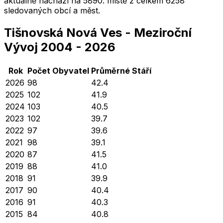
aktuálně nachází na
5890
. místě z celkem
6258
sledovaných obcí a měst.
Tišnovská Nová Ves
-
Meziroční
Vývoj
2004
-
2026
Rok
Počet Obyvatel
Průměrné
Stáří
2026
98
42.4
2025
102
41.9
2024
103
40.5
2023
102
39.7
2022
97
39.6
2021
98
39.1
2020
87
41.5
2019
88
41.0
2018
91
39.9
2017
90
40.4
2016
91
40.3
2015
84
40.8