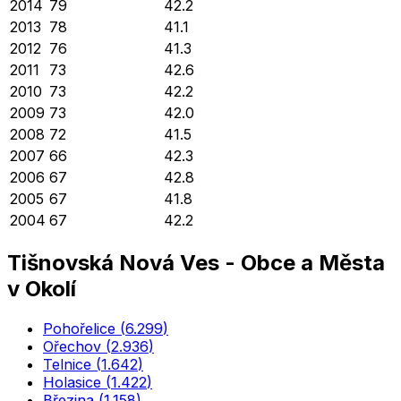
2014
79
42.2
2013
78
41.1
2012
76
41.3
2011
73
42.6
2010
73
42.2
2009
73
42.0
2008
72
41.5
2007
66
42.3
2006
67
42.8
2005
67
41.8
2004
67
42.2
Tišnovská Nová Ves
-
Obce a Města
v Okolí
Pohořelice
(
6.299
)
Ořechov
(
2.936
)
Telnice
(
1.642
)
Holasice
(
1.422
)
Březina
(
1.158
)