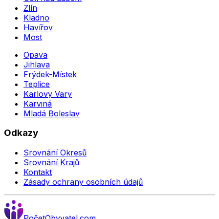
Zlín
Kladno
Havířov
Most
Opava
Jihlava
Frýdek-Místek
Teplice
Karlovy Vary
Karviná
Mladá Boleslav
Odkazy
Srovnání Okresů
Srovnání Krajů
Kontakt
Zásady ochrany osobních údajů
Počet
Obyvatel
.com