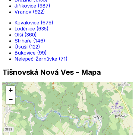
Jiříkovice
(
987
)
Vranov
(
922
)
Kovalovice
(
679
)
Loděnice
(
635
)
Olší
(
360
)
Strhaře
(
146
)
Úsuší
(
122
)
Bukovice
(
99
)
Nelepeč-Žernůvka
(
71
)
Tišnovská Nová Ves
- Mapa
+
−