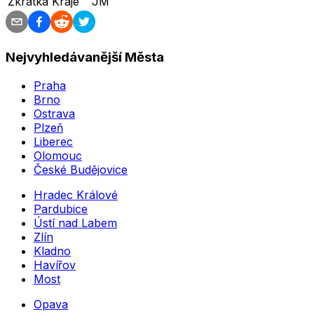
Zkratka Kraje
JM
Nejvyhledávanější Města
Praha
Brno
Ostrava
Plzeň
Liberec
Olomouc
České Budějovice
Hradec Králové
Pardubice
Ústí nad Labem
Zlín
Kladno
Havířov
Most
Opava