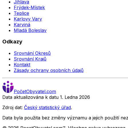
Jihlava
Frýdek-Místek
Teplice
Karlovy Vary
Karviná
Mladá Boleslav
Odkazy
Srovnání Okresů
Srovnání Krajů
Kontakt
Zásady ochrany osobních údajů
Počet
Obyvatel
.com
Data aktualizována k datu 1. Ledna
2026
Zdroj dat:
Český statistický úřad
.
Data byla použita bez změny významu a jejich použití 