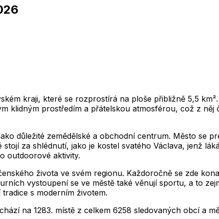
026
2,012
2,013
2,014
2,015
2,016
2,017
2,018
1
2,012
2,013
2,014
2,015
2,016
2,017
2,018
2,012
2,013
2,014
2,015
2,016
2,017
2,018
1
2,012
2,013
2,014
2,015
2,016
2,017
2,018
2,012
2,013
2,014
2,015
2,016
2,017
2,018
1
2,012
2,013
2,014
2,015
2,016
2,017
2,018
kém kraji, které se rozprostírá na ploše přibližně 5,5 km²
vým klidným prostředím a přátelskou atmosférou, což z něj či
jako důležité zemědělské a obchodní centrum. Město se pre
 stojí za shlédnutí, jako je kostel svatého Václava, jenž lá
o outdoorové aktivity.
ečenského života ve svém regionu. Každoročně se zde konají r
turních vystoupení se ve městě také věnují sportu, a to zej
í tradice s moderním životem.
achází na
1283
. místě z celkem
6258
sledovaných obcí a mě