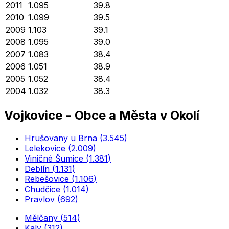
2011
1.095
39.8
2010
1.099
39.5
2009
1.103
39.1
2008
1.095
39.0
2007
1.083
38.4
2006
1.051
38.9
2005
1.052
38.4
2004
1.032
38.3
Vojkovice
-
Obce a Města v Okolí
Hrušovany u Brna
(
3.545
)
Lelekovice
(
2.009
)
Viničné Šumice
(
1.381
)
Deblín
(
1.131
)
Rebešovice
(
1.106
)
Chudčice
(
1.014
)
Pravlov
(
692
)
Mělčany
(
514
)
Kaly
(
312
)