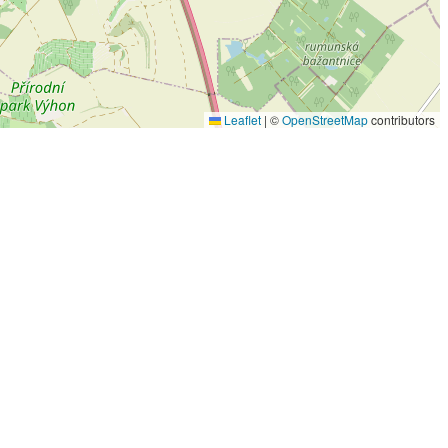
Leaflet
|
©
OpenStreetMap
contributors