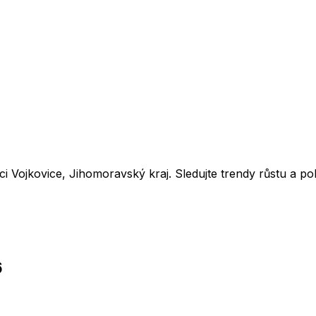
bci
Vojkovice
,
Jihomoravský kraj
. Sledujte trendy růstu a 
6