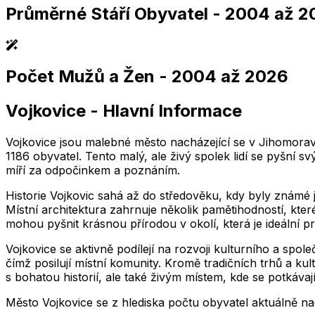
Průměrné Stáří Obyvatel
- 2004 až 2
,004
2,005
2,006
2,007
2,008
2,009
2,010
2,011
2,004
2,005
2,006
2,007
2,008
2,009
2,010
2,01
Počet Mužů a Žen
- 2004 až 2026
,004
2,005
2,006
2,007
2,008
2,009
2,010
2,011
2,004
2,005
2,006
2,007
2,008
2,009
2,010
2,01
Vojkovice
-
Hlavní Informace
,004
2,005
2,006
2,007
2,008
2,009
2,010
2,011
2,004
2,005
2,006
2,007
2,008
2,009
2,010
2,01
Vojkovice jsou malebné město nacházející se v Jihomoravs
1186 obyvatel. Tento malý, ale živý spolek lidí se pyšní s
míří za odpočinkem a poznáním.
Historie Vojkovic sahá až do středověku, kdy byly známé 
Místní architektura zahrnuje několik pamětihodností, které
mohou pyšnit krásnou přírodou v okolí, která je ideální pr
Vojkovice se aktivně podílejí na rozvoji kulturního a spol
čímž posilují místní komunity. Kromě tradičních trhů a kul
s bohatou historií, ale také živým místem, kde se potkávaj
Město
Vojkovice
se z hlediska počtu obyvatel aktuálně n