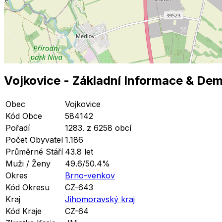
Vojkovice
- Základní Informace
& Dem
Obec
Vojkovice
Kód Obce
584142
Pořadí
1283. z 6258 obcí
Počet Obyvatel
1.186
Průměrné Stáří
43.8 let
Muži / Ženy
49.6/50.4%
Okres
Brno-venkov
Kód Okresu
CZ-643
Kraj
Jihomoravský kraj
Kód Kraje
CZ-64