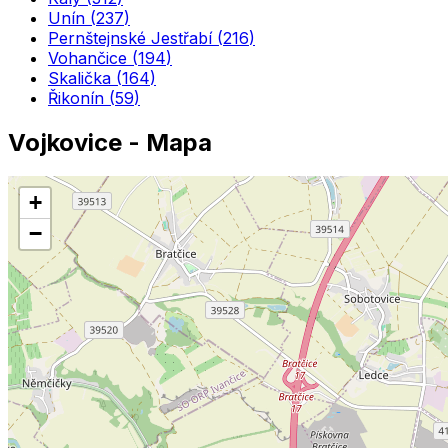
Unín
(
237
)
Pernštejnské Jestřabí
(
216
)
Vohančice
(
194
)
Skalička
(
164
)
Řikonín
(
59
)
Vojkovice
- Mapa
+
−