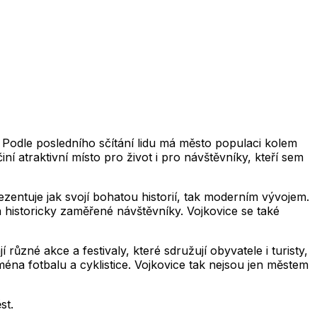
2,019
2,020
2,021
2,022
2,023
2,024
2,025
2,0
2,019
2,020
2,021
2,022
2,023
2,024
2,025
2,026
2,019
2,020
2,021
2,022
2,023
2,024
2,025
2,0
2,019
2,020
2,021
2,022
2,023
2,024
2,025
2,026
2,019
2,020
2,021
2,022
2,023
2,024
2,025
2,0
2,019
2,020
2,021
2,022
2,023
2,024
2,025
2,026
. Podle posledního sčítání lidu má město populaci kolem
ní atraktivní místo pro život i pro návštěvníky, kteří sem
zentuje jak svojí bohatou historií, tak moderním vývojem.
ká historicky zaměřené návštěvníky. Vojkovice se také
ůzné akce a festivaly, které sdružují obyvatele i turisty,
ména fotbalu a cyklistice. Vojkovice tak nejsou jen městem
st.