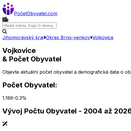
Počet
Obyvatel
.com
Jihomoravský kraj
Okres
Brno-venkov
Vojkovice
Vojkovice
& Počet Obyvatel
Objevte aktuální počet obyvatel a demografická data o o
Počet Obyvatel:
1.186
-0.3
%
Vývoj Počtu Obyvatel
- 2004 až 202