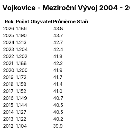
Vojkovice
-
Meziroční Vývoj
2004
-
2
Rok
Počet Obyvatel
Průměrné
Stáří
2026
1.186
43.8
2025
1.190
43.7
2024
1.213
42.7
2023
1.204
42.4
2022
1.202
41.8
2021
1.188
42.2
2020
1.200
41.9
2019
1.172
41.7
2018
1.158
41.4
2017
1.152
41.0
2016
1.149
40.7
2015
1.144
40.5
2014
1.127
40.5
2013
1.122
40.2
2012
1.104
39.9