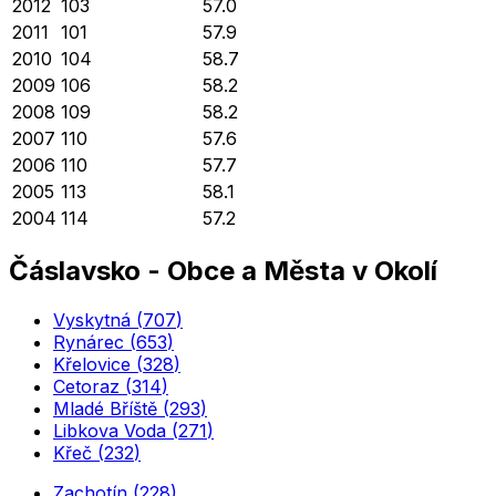
2012
103
57.0
2011
101
57.9
2010
104
58.7
2009
106
58.2
2008
109
58.2
2007
110
57.6
2006
110
57.7
2005
113
58.1
2004
114
57.2
Čáslavsko
-
Obce a Města v Okolí
Vyskytná
(
707
)
Rynárec
(
653
)
Křelovice
(
328
)
Cetoraz
(
314
)
Mladé Bříště
(
293
)
Libkova Voda
(
271
)
Křeč
(
232
)
Zachotín
(
228
)