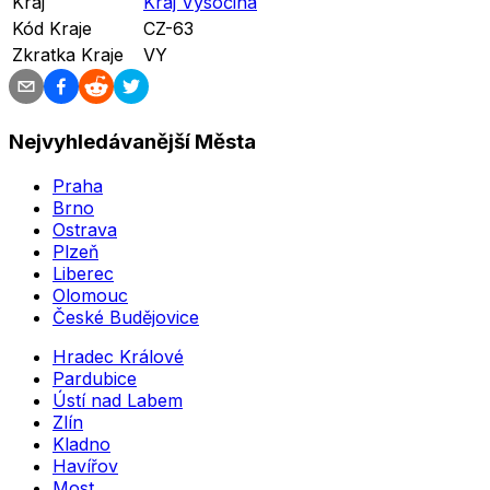
Kraj
Kraj Vysočina
Kód Kraje
CZ-63
Zkratka Kraje
VY
Nejvyhledávanější Města
Praha
Brno
Ostrava
Plzeň
Liberec
Olomouc
České Budějovice
Hradec Králové
Pardubice
Ústí nad Labem
Zlín
Kladno
Havířov
Most