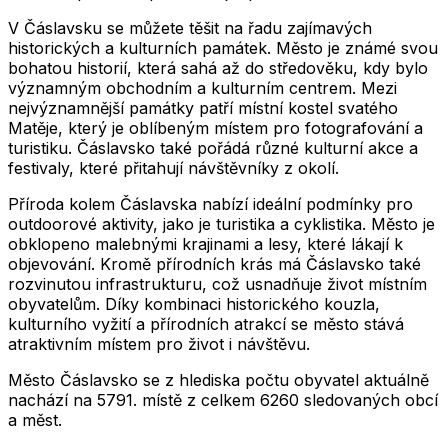
V Čáslavsku se můžete těšit na řadu zajímavých
historických a kulturních památek. Město je známé svou
bohatou historií, která sahá až do středověku, kdy bylo
významným obchodním a kulturním centrem. Mezi
nejvýznamnější památky patří místní kostel svatého
Matěje, který je oblíbeným místem pro fotografování a
turistiku. Čáslavsko také pořádá různé kulturní akce a
festivaly, které přitahují návštěvníky z okolí.
Příroda kolem Čáslavska nabízí ideální podmínky pro
outdoorové aktivity, jako je turistika a cyklistika. Město je
obklopeno malebnými krajinami a lesy, které lákají k
objevování. Kromě přírodních krás má Čáslavsko také
rozvinutou infrastrukturu, což usnadňuje život místním
obyvatelům. Díky kombinaci historického kouzla,
kulturního vyžití a přírodních atrakcí se město stává
atraktivním místem pro život i návštěvu.
Město
Čáslavsko
se z hlediska počtu obyvatel aktuálně
nachází na
5791
. místě z celkem
6260
sledovaných obcí
a měst.