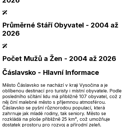
2026
Průměrné Stáří Obyvatel
- 2004 až
2,005
2,010
2,015
2,020
2,025
2,005
2,010
2,015
2,020
2,025
2026
Počet Mužů a Žen
- 2004 až 2026
2,005
2,010
2,015
2,020
2,025
2,005
2,010
2,015
2,020
2,025
Čáslavsko
-
Hlavní Informace
2,005
2,010
2,015
2,020
2,025
2,005
2,010
2,015
2,020
2,025
Město Čáslavsko se nachází v kraji Vysočina a je
oblíbenou destinací pro turisty i místní obyvatele. Podle
posledního sčítání lidu má přibližně 107 obyvatel, což z
něj činí malebné město s příjemnou atmosférou.
Čáslavsko se pyšní různorodou populací, která
zahrnuje jak mladé rodiny, tak seniory. Město se
rozkládá na ploše přibližně 25 km², což umožňuje
dostatek prostoru pro rozvoj a přírodní zeleň.