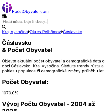
Počet
Obyvatel
.com
Kraj Vysočina
Okres
Pelhřimov
Čáslavsko
Čáslavsko
& Počet Obyvatel
Objevte aktuální počet obyvatel a demografická data o
obci
Čáslavsko
,
Kraj Vysočina
. Sledujte trendy růstu a
poklesu populace či demografické změny průběhu let.
Počet Obyvatel:
107
0.0
%
Vývoj Počtu Obyvatel
- 2004 až