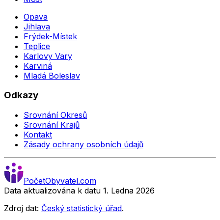
Opava
Jihlava
Frýdek-Místek
Teplice
Karlovy Vary
Karviná
Mladá Boleslav
Odkazy
Srovnání Okresů
Srovnání Krajů
Kontakt
Zásady ochrany osobních údajů
Počet
Obyvatel
.com
Data aktualizována k datu 1. Ledna
2026
Zdroj dat:
Český statistický úřad
.