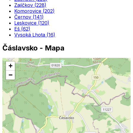
Zajíčkov
(
228
)
Komorovice
(
202
)
Černov
(
141
)
Leskovice
(
120
)
Eš
(
62
)
Vysoká Lhota
(
16
)
Čáslavsko
- Mapa
+
−