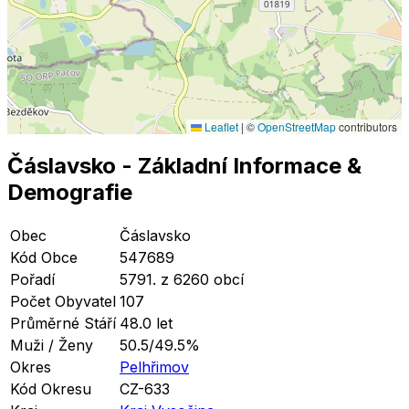
Leaflet
|
©
OpenStreetMap
contributors
Čáslavsko
- Základní Informace
&
Demografie
Obec
Čáslavsko
Kód Obce
547689
Pořadí
5791. z 6260 obcí
Počet Obyvatel
107
Průměrné Stáří
48.0 let
Muži / Ženy
50.5/49.5%
Okres
Pelhřimov
Kód Okresu
CZ-633