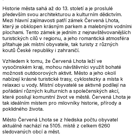
Historie města sahá až do 13. století a je proslulé
především svou architekturou a kulturním dědictvím.
Mezi hlavní zajímavosti patří zámek Červená Lhota,
který je obklopen krásným parkem a malebnými vodními
plochami. Tento zámek je jedním z nejnavštěvovanějších
turistických cílů v regionu, a jeho romantická atmosféra
přitahuje jak místní obyvatele, tak turisty z různých
koutů České republiky i zahraničí.
Vzhledem k tomu, že Červená Lhota leží ve
vysočinském kraji, mohou návštěvníci využít bohaté
možnosti outdoorových aktivit. Město a jeho okolí
nabízejí krásné turistické trasy, cyklostezky a místa k
relaxaci u vody. Místní obyvatelé se aktivně podílejí na
pořádání různých kulturních a společenských akcí,
které posilují komunitní život ve městě. Červená Lhota je
tak ideálním místem pro milovníky historie, přírody a
poklidného života.
Město
Červená Lhota
se z hlediska počtu obyvatel
aktuálně nachází na
5105
. místě z celkem
6260
sledovaných obcí a měst.