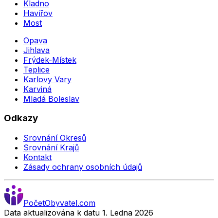
Kladno
Havířov
Most
Opava
Jihlava
Frýdek-Místek
Teplice
Karlovy Vary
Karviná
Mladá Boleslav
Odkazy
Srovnání Okresů
Srovnání Krajů
Kontakt
Zásady ochrany osobních údajů
Počet
Obyvatel
.com
Data aktualizována k datu 1. Ledna
2026