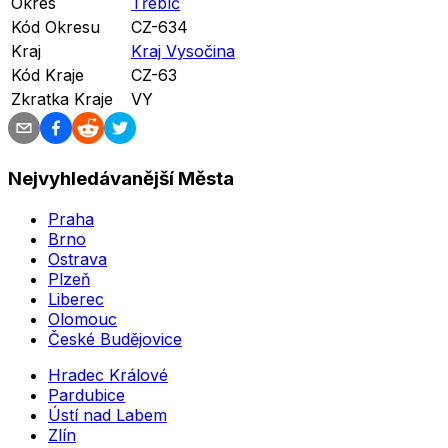
Okres
Třebíč
Kód Okresu
CZ-634
Kraj
Kraj Vysočina
Kód Kraje
CZ-63
Zkratka Kraje
VY
Nejvyhledávanější Města
Praha
Brno
Ostrava
Plzeň
Liberec
Olomouc
České Budějovice
Hradec Králové
Pardubice
Ústí nad Labem
Zlín