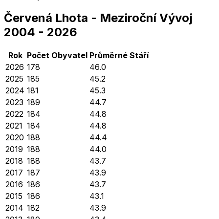
Červená Lhota
-
Meziroční Vývoj
2004
-
2026
Rok
Počet Obyvatel
Průměrné
Stáří
2026
178
46.0
2025
185
45.2
2024
181
45.3
2023
189
44.7
2022
184
44.8
2021
184
44.8
2020
188
44.4
2019
188
44.0
2018
188
43.7
2017
187
43.9
2016
186
43.7
2015
186
43.1
2014
182
43.9