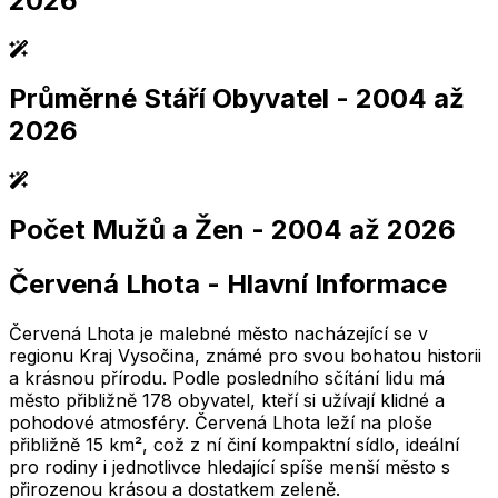
2026
Průměrné Stáří Obyvatel
- 2004 až
2,005
2,010
2,015
2,020
2,025
2,005
2,010
2,015
2,020
2,025
2026
Počet Mužů a Žen
- 2004 až 2026
2,005
2,010
2,015
2,020
2,025
2,005
2,010
2,015
2,020
2,025
Červená Lhota
-
Hlavní Informace
2,005
2,010
2,015
2,020
2,025
2,005
2,010
2,015
2,020
2,025
Červená Lhota je malebné město nacházející se v
regionu Kraj Vysočina, známé pro svou bohatou historii
a krásnou přírodu. Podle posledního sčítání lidu má
město přibližně 178 obyvatel, kteří si užívají klidné a
pohodové atmosféry. Červená Lhota leží na ploše
přibližně 15 km², což z ní činí kompaktní sídlo, ideální
pro rodiny i jednotlivce hledající spíše menší město s
přirozenou krásou a dostatkem zeleně.