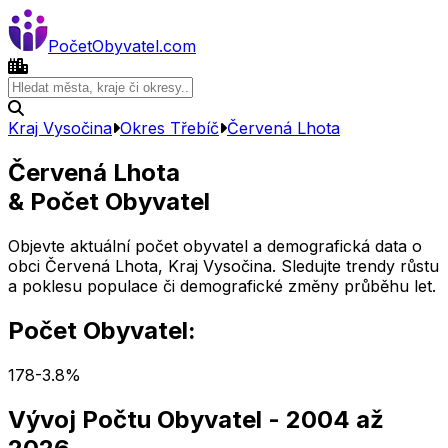
Počet
Obyvatel
.com
Kraj Vysočina
Okres
Třebíč
Červená Lhota
Červená Lhota
& Počet Obyvatel
Objevte aktuální počet obyvatel a demografická data o
obci
Červená Lhota
,
Kraj Vysočina
. Sledujte trendy růstu
a poklesu populace či demografické změny průběhu let.
Počet Obyvatel:
178
-3.8
%
Vývoj Počtu Obyvatel
- 2004 až