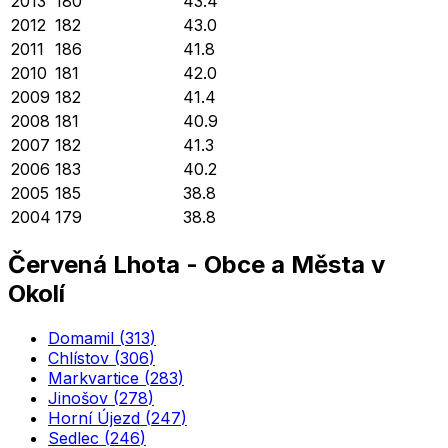
2013
180
43.4
2012
182
43.0
2011
186
41.8
2010
181
42.0
2009
182
41.4
2008
181
40.9
2007
182
41.3
2006
183
40.2
2005
185
38.8
2004
179
38.8
Červená Lhota
-
Obce a Města v
Okolí
Domamil
(
313
)
Chlístov
(
306
)
Markvartice
(
283
)
Jinošov
(
278
)
Horní Újezd
(
247
)
Sedlec
(
246
)