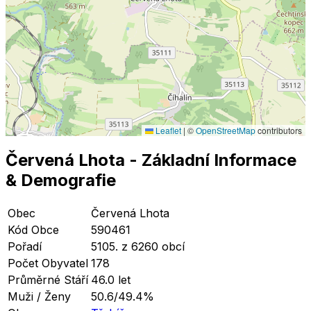
Leaflet
|
©
OpenStreetMap
contributors
Červená Lhota
- Základní Informace
& Demografie
Obec
Červená Lhota
Kód Obce
590461
Pořadí
5105. z 6260 obcí
Počet Obyvatel
178
Průměrné Stáří
46.0 let
Muži / Ženy
50.6/49.4%